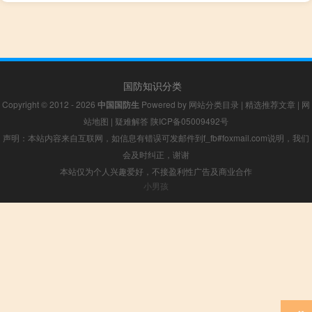
国防知识分类
Copyright © 2012 - 2026
中国国防生
Powered by
网站分类目录
|
精选推荐文章
|
网
站地图
|
疑难解答
陕ICP备05009492号
声明：本站内容来自互联网，如信息有错误可发邮件到f_fb#foxmail.com说明，我们
会及时纠正，谢谢
本站仅为个人兴趣爱好，不接盈利性广告及商业合作
小男孩