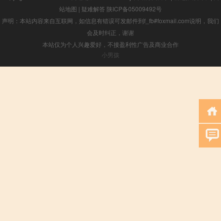
站地图
|
疑难解答
陕ICP备05009492号
声明：本站内容来自互联网，如信息有错误可发邮件到f_fb#foxmail.com说明，我们
会及时纠正，谢谢
本站仅为个人兴趣爱好，不接盈利性广告及商业合作
小男孩