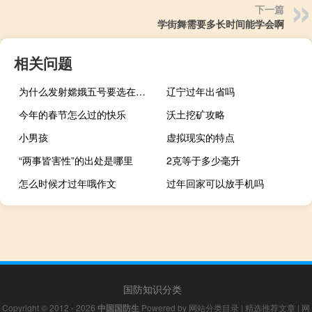
下一篇
学街舞需要多长时间能学会啊
相关问题
为什么发射嫦娥五号要选在凌晨？
辽宁过年出省吗
今年的春节怎么过的快乐
沃土挖矿攻略
小男孩
虚拟现实的特点
“两事皆害性”的出处是哪里
2克等于多少毫升
怎么时候才过年哦作文
过年回家可以放手机吗
国防知识分类
Copyright © 2012 - 2026
中国国防生
Powered by
网站分类目录
|
精选推荐文章
|
网