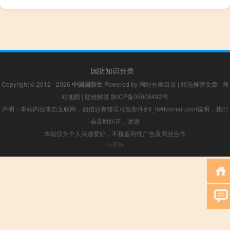
国防知识分类
Copyright © 2012 - 2026
中国国防生
Powered by
网站分类目录
|
精选推荐文章
|
网
站地图
|
疑难解答
陕ICP备05009492号
声明：本站内容来自互联网，如信息有错误可发邮件到f_fb#foxmail.com说明，我们
会及时纠正，谢谢
本站仅为个人兴趣爱好，不接盈利性广告及商业合作
小男孩