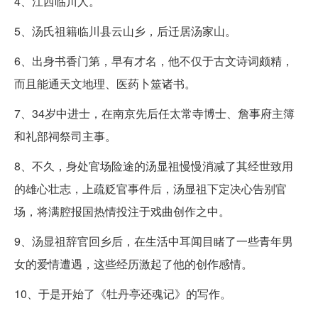
4、江西临川人。
5、汤氏祖籍临川县云山乡，后迁居汤家山。
6、出身书香门第，早有才名，他不仅于古文诗词颇精，
而且能通天文地理、医药卜筮诸书。
7、34岁中进士，在南京先后任太常寺博士、詹事府主簿
和礼部祠祭司主事。
8、不久，身处官场险途的汤显祖慢慢消减了其经世致用
的雄心壮志，上疏贬官事件后，汤显祖下定决心告别官
场，将满腔报国热情投注于戏曲创作之中。
9、汤显祖辞官回乡后，在生活中耳闻目睹了一些青年男
女的爱情遭遇，这些经历激起了他的创作感情。
10、于是开始了《牡丹亭还魂记》的写作。