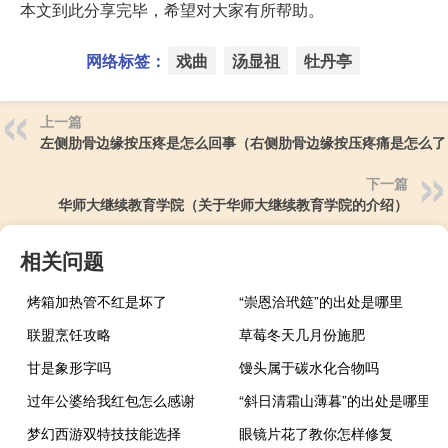
本文到此分享完毕，希望对大家有所帮助。
网络标签：
戏曲
汤显祖
牡丹亭
上一篇
左侧肋骨边缘按压疼是怎么回事（右侧肋骨边缘按压疼痛是怎么了
下一篇
华师大继续教育学院（关于华师大继续教育学院的介绍）
相关问题
烤箱加热管不红是坏了
“崇恩洽玳筵”的出处是哪里
联盟烹饪攻略
草莓冬天几月份施肥
甘是象形字吗
馒头属于碳水化合物吗
过年公婆给我红包怎么感谢
“斜日清霜山薄暮”的出处是哪里
梦幻西游双特技技能选择
眼镜片花了教你怎样修复