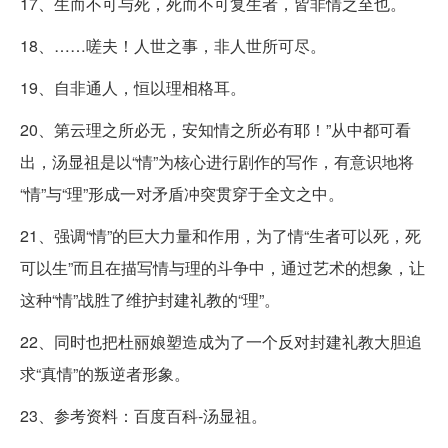
17、生而不可与死，死而不可复生者，皆非情之至也。
18、……嗟夫！人世之事，非人世所可尽。
19、自非通人，恒以理相格耳。
20、第云理之所必无，安知情之所必有耶！”从中都可看
出，汤显祖是以“情”为核心进行剧作的写作，有意识地将
“情”与“理”形成一对矛盾冲突贯穿于全文之中。
21、强调“情”的巨大力量和作用，为了情“生者可以死，死
可以生”而且在描写情与理的斗争中，通过艺术的想象，让
这种“情”战胜了维护封建礼教的“理”。
22、同时也把杜丽娘塑造成为了一个反对封建礼教大胆追
求“真情”的叛逆者形象。
23、参考资料：百度百科-汤显祖。