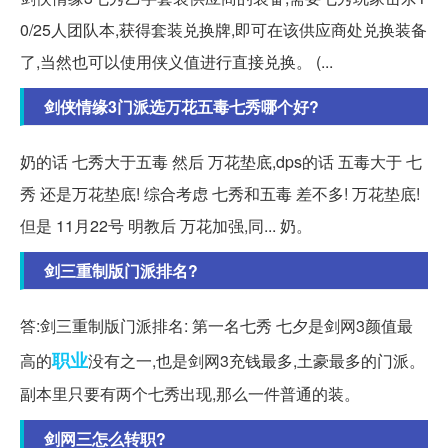
0/25人团队本,获得套装兑换牌,即可在该供应商处兑换装备
了,当然也可以使用侠义值进行直接兑换。 (...
剑侠情缘3门派选万花五毒七秀哪个好?
奶的话 七秀大于五毒 然后 万花垫底,dps的话 五毒大于 七
秀 还是万花垫底! 综合考虑 七秀和五毒 差不多! 万花垫底!
但是 11月22号 明教后 万花加强,同... 奶。
剑三重制版门派排名?
答:剑三重制版门派排名: 第一名七秀 七夕是剑网3颜值最
职业
高的
没有之一,也是剑网3充钱最多,土豪最多的门派。
副本里只要有两个七秀出现,那么一件普通的装。
剑网三怎么转职?