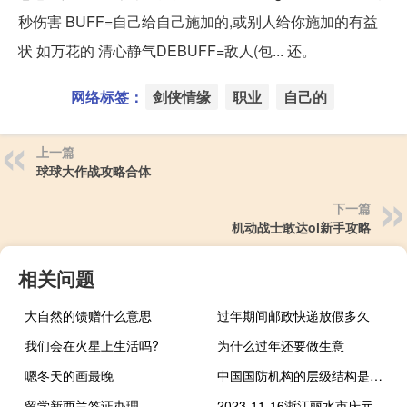
秒伤害 BUFF=自己给自己施加的,或别人给你施加的有益
状 如万花的 清心静气DEBUFF=敌人(包... 还。
网络标签：
剑侠情缘
职业
自己的
上一篇
球球大作战攻略合体
下一篇
机动战士敢达ol新手攻略
相关问题
大自然的馈赠什么意思
过年期间邮政快递放假多久
我们会在火星上生活吗?
为什么过年还要做生意
嗯冬天的画最晚
中国国防机构的层级结构是怎样的
留学新西兰签证办理
2023-11-16浙江丽水市庆元县(珊瑚菌)的报价是多少