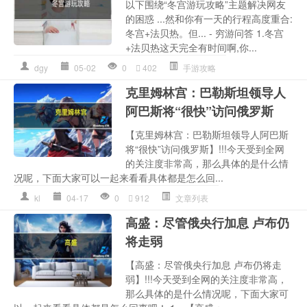
以下围绕“冬宫游玩攻略”主题解决网友
的困惑 ...然和你有一天的行程高度重合:
冬宫+法贝热。但... - 穷游问答 1.冬宫
+法贝热这天完全有时间啊,你...
dgy
05-02
0
402
手游攻略
克里姆林宫：巴勒斯坦领导人
阿巴斯将“很快”访问俄罗斯
【克里姆林宫：巴勒斯坦领导人阿巴斯
将“很快”访问俄罗斯】!!!今天受到全网
的关注度非常高，那么具体的是什么情
况呢，下面大家可以一起来看看具体都是怎么回...
kl
04-17
0
912
文章列表
高盛：尽管俄央行加息 卢布仍
将走弱
【高盛：尽管俄央行加息 卢布仍将走
弱】!!!今天受到全网的关注度非常高，
那么具体的是什么情况呢，下面大家可