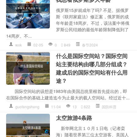
俄罗斯15岁就成年了吗? 不是。据俄罗
斯《联邦家庭法》修正案，俄罗斯的成
年年龄是18周岁。不过，该法案中将俄
罗斯公民结婚的最低年龄限制降低到了
14周岁。不...
wxk
02-05
0
849
春节2024
什么是国际空间站？国际空间
站主要结构由哪几部分组成？
建成后的国际空间站有什么用
途？
国际空间站的设想是1983年由美国总统里根首先提出的，即
在国际合作的基础上建造迄今为止最大的载人空间站。经过近十...
guofangsheng
11-04
13
622
国防科普
太空旅游4条路
新华网北京１０月１日电（记者栾
海）随着世界第三位太空游客、美国人