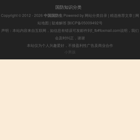
国防知识分类
Copyright © 2012 - 2026
中国国防生
Powered by
网站分类目录
|
精选推荐文章
|
网
站地图
|
疑难解答
陕ICP备05009492号
声明：本站内容来自互联网，如信息有错误可发邮件到f_fb#foxmail.com说明，我们
会及时纠正，谢谢
本站仅为个人兴趣爱好，不接盈利性广告及商业合作
小男孩