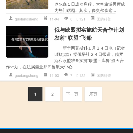
奥尔森１日成功启程，太空旅游再度成
为热门话题。其实，像奥尔森这...
guofangsheng
11-04
0
121
国防科普
俄与欧盟拟实施航天合作计划
发射“联盟”飞船
新华网莫斯科１月２４日电（记者
魏忠杰）据俄塔社２４日报道，俄罗
斯和欧盟准备实施“联盟－库鲁”航天合
作计划，在法属圭亚那库鲁航天中心...
guofangsheng
11-03
7
122
国防科普
1
2
下一页
尾页