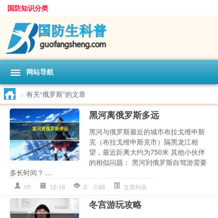
国防知识分类
网站导航
>
有关“俄罗斯”的文章
黑河离俄罗斯多远
黑河与俄罗斯最近的城市布拉戈维申斯
克（布拉戈维申斯克市）隔黑龙江相
望，最近距离大约为750米 其他小伙伴
的相似问题： 黑河到俄罗斯自驾游需要
多长时间？ ...
hh
12-16
0
68
文章列表
冬宫游玩攻略