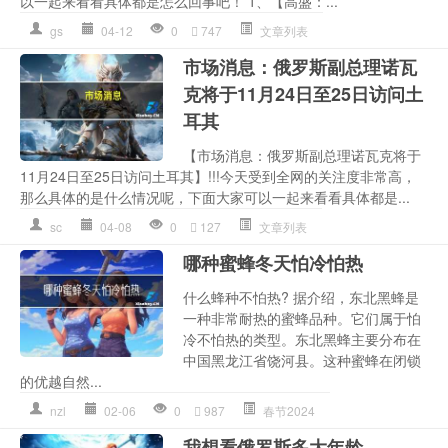
以一起来看看具体都是怎么回事吧！ 1、【高盛：...
gs
04-12
0
747
文章列表
市场消息：俄罗斯副总理诺瓦
克将于11月24日至25日访问土
耳其
【市场消息：俄罗斯副总理诺瓦克将于
11月24日至25日访问土耳其】!!!今天受到全网的关注度非常高，
那么具体的是什么情况呢，下面大家可以一起来看看具体都是...
sc
04-08
0
127
文章列表
哪种蜜蜂冬天怕冷怕热
什么蜂种不怕热? 据介绍，东北黑蜂是
一种非常耐热的蜜蜂品种。它们属于怕
冷不怕热的类型。东北黑蜂主要分布在
中国黑龙江省饶河县。这种蜜蜂在闭锁
的优越自然...
nzl
02-06
0
987
春节2024
我想看俄罗斯多大年龄