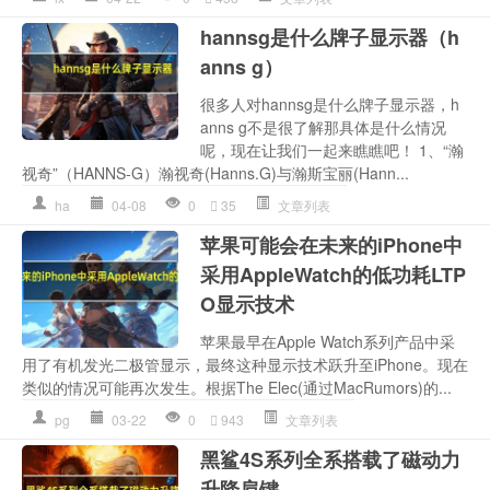
hannsg是什么牌子显示器（h
anns g）
很多人对hannsg是什么牌子显示器，h
anns g不是很了解那具体是什么情况
呢，现在让我们一起来瞧瞧吧！ 1、“瀚
视奇”（HANNS-G）瀚视奇(Hanns.G)与瀚斯宝丽(Hann...
ha
04-08
0
35
文章列表
苹果可能会在未来的iPhone中
采用AppleWatch的低功耗LTP
O显示技术
苹果最早在Apple Watch系列产品中采
用了有机发光二极管显示，最终这种显示技术跃升至iPhone。现在
类似的情况可能再次发生。根据The Elec(通过MacRumors)的...
pg
03-22
0
943
文章列表
黑鲨4S系列全系搭载了磁动力
升降肩键