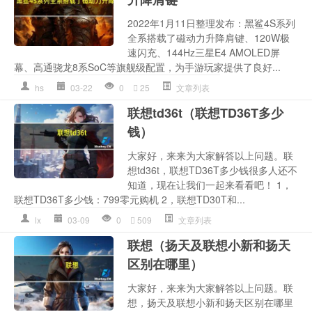
2022年1月11日整理发布：黑鲨4S系列
全系搭载了磁动力升降肩键、120W极
速闪充、144Hz三星E4 AMOLED屏
幕、高通骁龙8系SoC等旗舰级配置，为手游玩家提供了良好...
hs
03-22
0
25
文章列表
联想td36t（联想TD36T多少
钱）
大家好，来来为大家解答以上问题。联
想td36t，联想TD36T多少钱很多人还不
知道，现在让我们一起来看看吧！ 1，
联想TD36T多少钱：799零元购机 2，联想TD30T和...
lx
03-09
0
509
文章列表
联想（扬天及联想小新和扬天
区别在哪里）
大家好，来来为大家解答以上问题。联
想，扬天及联想小新和扬天区别在哪里