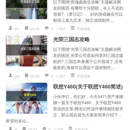
以下围绕“死魂曲新生攻略”主题解决网
友的困惑 有哪些十分阴暗，令人不适的
游戏? 《梦日记》。 好的游戏确实可以
称得上第九艺术。独立游戏制作...
shr
04-26
0
997
手游攻略
光荣三国志攻略
以下围绕“光荣三国志攻略”主题解决网
友的困惑 光荣公司是如何拿到三国志版
权的? 三国志本身属于公共领域了,没有
版权的,谁都可以用这个题材制作...
grs
04-25
0
257
手游攻略
联想Y460(关于联想Y460简述)
小伙伴们，你们好，今天0471房产来聊
聊一篇关于联想Y460，关于联想Y460
简述的文章,网友们对这件事情都比较关
注，那么现在就为大家来简单介绍下，
希望对各位...
lx
04-22
0
458
文章列表