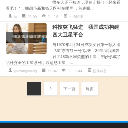
很多人还不知道，现在让我们一起来看
看吧！ 1，联想小新和扬天区别在哪里 ：首先联...
lx
03-09
0
5
生活助理
科技突飞猛进 我国成功构建
四大卫星平台
自1970年4月24日成功发射第一颗人造
卫星“东方红一号”以来，30年间我国发
射了48颗不同类型的卫星，初步形成了
品种齐全的卫星系列，以遥感卫星、...
guofangsheng
11-04
0
544
国防科普
1
2
下一页
尾页