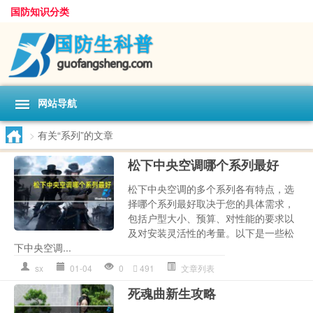
国防知识分类
网站导航
>
有关“系列”的文章
松下中央空调哪个系列最好
松下中央空调的多个系列各有特点，选
择哪个系列最好取决于您的具体需求，
包括户型大小、预算、对性能的要求以
及对安装灵活性的考量。以下是一些松
下中央空调...
sx
01-04
0
491
文章列表
死魂曲新生攻略