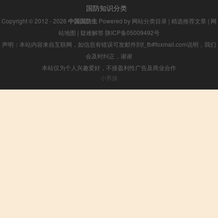
国防知识分类
Copyright © 2012 - 2026
中国国防生
Powered by
网站分类目录
|
精选推荐文章
|
网
站地图
|
疑难解答
陕ICP备05009492号
声明：本站内容来自互联网，如信息有错误可发邮件到f_fb#foxmail.com说明，我们
会及时纠正，谢谢
本站仅为个人兴趣爱好，不接盈利性广告及商业合作
小男孩