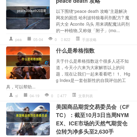
peace death 攻略
以下围绕“peace death 攻略”主题解决
网友的困惑 哈利波特狼毒药剂配方? 魔
药大全 Aconite 乌头 用来调配魔法药剂
的一种植物,又称做「附子」(mo...
pea
05-04
0
822
手游攻略
什么是希格指数
关于什么是希格指数这个很多人还不知
道，今天小六来为大家解答以上的问
题，现在让我们一起来看看吧！ 1、Hig
g Index是一套创新性的自我评估的工
具，可以帮助...
sl
04-19
0
477
文章列表
美国商品期货交易委员会（CF
TC）：截至10月3日当周NYM
EX、ICE市场的天然气期货仓
位转为净多头至2,630手