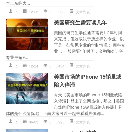
本土东临大...
lg
12-26
0
288
文章列表
美国研究生需要读几年
美国的研究生学位通常需要1-2年时间
来完成，但这取决于所选择的专业。以
下是一些常见专业的学制情况： 商科专
业 ：一般需要1年时间，金融和会计等
专业最短9...
lg
12-24
0
434
文章列表
美国市场的iPhone 15销量或
陷入停滞
今天【美国市场的iPhone 15销量或陷
入停滞】登上了全网热搜，那么【美国
市场的iPhone 15销量或陷入停滞】具
体的是什么情况呢，下面大家可以一起来看看具体都...
lg
06-03
0
925
文章列表