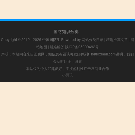
国防知识分类
Copyright © 2012 - 2026
中国国防生
Powered by
网站分类目录
|
精选推荐文章
|
网
站地图
|
疑难解答
陕ICP备05009492号
声明：本站内容来自互联网，如信息有错误可发邮件到f_fb#foxmail.com说明，我们
会及时纠正，谢谢
本站仅为个人兴趣爱好，不接盈利性广告及商业合作
小男孩