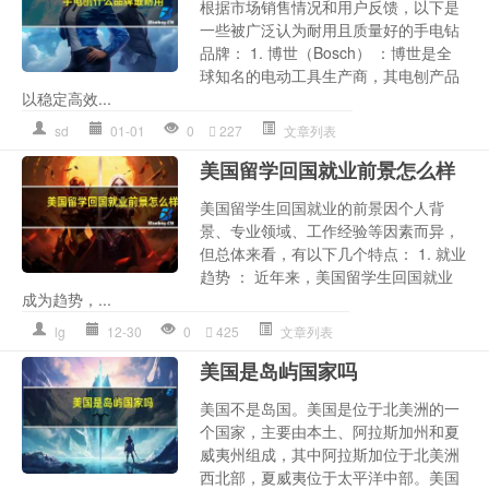
根据市场销售情况和用户反馈，以下是
一些被广泛认为耐用且质量好的手电钻
品牌： 1. 博世（Bosch） ：博世是全
球知名的电动工具生产商，其电刨产品
以稳定高效...
sd
01-01
0
227
文章列表
美国留学回国就业前景怎么样
美国留学生回国就业的前景因个人背
景、专业领域、工作经验等因素而异，
但总体来看，有以下几个特点： 1. 就业
趋势 ： 近年来，美国留学生回国就业
成为趋势，...
lg
12-30
0
425
文章列表
美国是岛屿国家吗
美国不是岛国。美国是位于北美洲的一
个国家，主要由本土、阿拉斯加州和夏
威夷州组成，其中阿拉斯加位于北美洲
西北部，夏威夷位于太平洋中部。美国