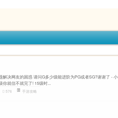
题解决网友的困惑 请问G多少级能进阶为PG或者SG?谢谢了 - 小
5级你就信不就完了! 15级时...
576
手游攻略