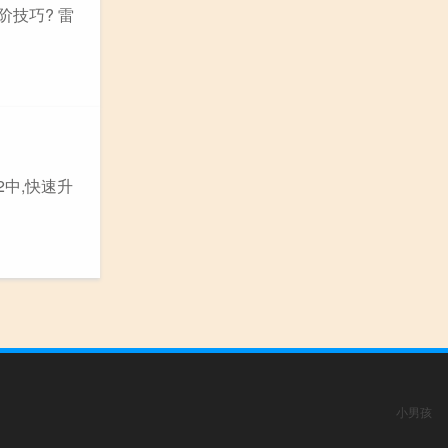
技巧? 雷
2中,快速升
小男孩