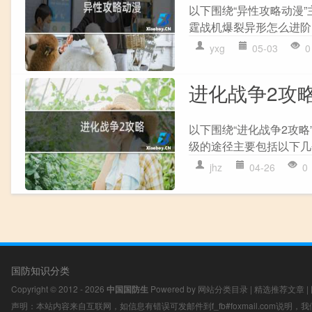
以下围绕“异性攻略动漫
霆战机爆裂异形怎么进阶 
yxg
05-03
0
进化战争2攻
以下围绕“进化战争2攻略
级的途径主要包括以下几个
jhz
04-26
0
国防知识分类
Copyright © 2012 - 2026
中国国防生
Powered by
网站分类目录
|
精选推荐文章
|
声明：本站内容来自互联网，如信息有错误可发邮件到f_fb#foxmail.com说明