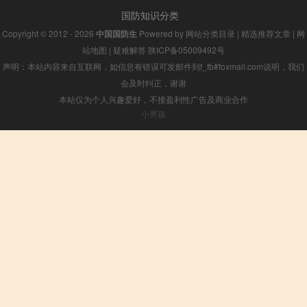
国防知识分类
Copyright © 2012 - 2026
中国国防生
Powered by
网站分类目录
|
精选推荐文章
|
网
站地图
|
疑难解答
陕ICP备05009492号
声明：本站内容来自互联网，如信息有错误可发邮件到f_fb#foxmail.com说明，我们
会及时纠正，谢谢
本站仅为个人兴趣爱好，不接盈利性广告及商业合作
小男孩