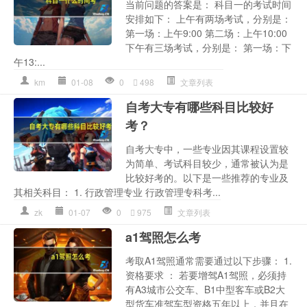
当前问题的答案是： 科目一的考试时间
安排如下： 上午有两场考试，分别是：
第一场：上午9:00 第二场：上午10:00
下午有三场考试，分别是： 第一场：下
午13:...
km
01-08
0
498
文章列表
自考大专有哪些科目比较好
考？
自考大专中，一些专业因其课程设置较
为简单、考试科目较少，通常被认为是
比较好考的。以下是一些推荐的专业及
其相关科目： 1. 行政管理专业 行政管理专科考...
zk
01-07
0
975
文章列表
a1驾照怎么考
考取A1驾照通常需要通过以下步骤： 1.
资格要求 ： 若要增驾A1驾照，必须持
有A3城市公交车、B1中型客车或B2大
型货车准驾车型资格五年以上，并且在