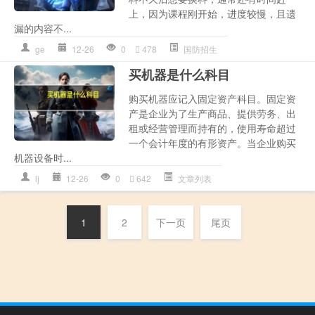
上，因为课程刚开始，进度较慢，且遗
漏的内容不...
ge
12-26
0
478
国防招生
买机器是什么科目
购买机器应记入固定资产科目。固定资
产是企业为了生产商品、提供劳务、出
租或经营管理而持有的，使用寿命超过
一个会计年度的有形资产。当企业购买
机器设备时...
lj
12-26
0
642
文章列表
1
2
下一页
尾页