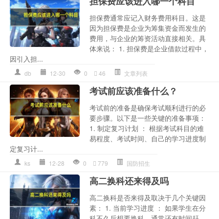
担保费应该进入哪一个科目
担保费通常应记入财务费用科目。这是
因为担保费是企业为筹集资金而发生的
费用，与企业的筹资活动直接相关。具
体来说： 1. 担保费是企业借款过程中，
因引入担...
db
12-30
0
46
文章列表
考试前应该准备什么？
考试前的准备是确保考试顺利进行的必
要步骤。以下是一些关键的准备事项：
1. 制定复习计划 ： 根据考试科目的难
易程度、考试时间、自己的学习进度制
定复习计...
ks
12-28
0
779
国防招生
高二换科还来得及吗
高二换科是否来得及取决于几个关键因
素： 1. 当前学习进度 ： 如果学生在分
科不久后想要换科，通常还有时间赶