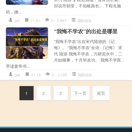
但说市朝变，不知岐路长。 下程先施
药，拂...
jzd
11-21
0
667
国防招生
“我悔不学农”的出处是哪里
“我悔不学农”出自宋代陆游的《记
悔》。 “我悔不学农”全诗 《记悔》 宋
代 陆游 我悔不学农，力耕泥水中，二
月始穑事，十月毕农功。 我悔不学医，
早读黄帝书...
jzw
11-13
0
125
国防招生
1
2
3
下一页
尾页