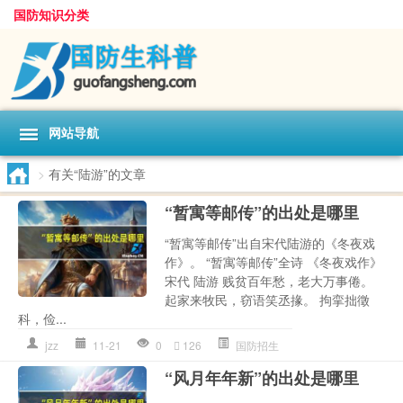
国防知识分类
网站导航
>
有关“陆游”的文章
“暂寓等邮传”的出处是哪里
“暂寓等邮传”出自宋代陆游的《冬夜戏
作》。 “暂寓等邮传”全诗 《冬夜戏作》
宋代 陆游 贱贫百年愁，老大万事倦。
起家来牧民，窃语笑丞掾。 拘挛拙徵
科，俭...
jzz
11-21
0
126
国防招生
“风月年年新”的出处是哪里