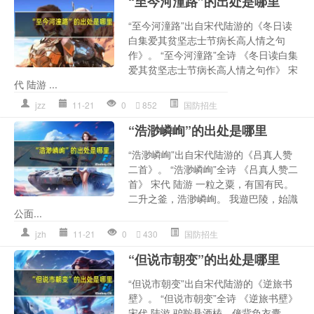
“至今河潼路”的出处是哪里
“至今河潼路”出自宋代陆游的《冬日读
白集爱其贫坚志士节病长高人情之句
作》。 “至今河潼路”全诗 《冬日读白集
爱其贫坚志士节病长高人情之句作》 宋
代 陆游 ...
jzz
11-21
0
852
国防招生
“浩渺嶙峋”的出处是哪里
“浩渺嶙峋”出自宋代陆游的《吕真人赞
二首》。 “浩渺嶙峋”全诗 《吕真人赞二
首》 宋代 陆游 一粒之粟，有国有民。
二升之釜，浩渺嶙峋。 我遊巴陵，始識
公面...
jzh
11-21
0
430
国防招生
“但说市朝变”的出处是哪里
“但说市朝变”出自宋代陆游的《逆旅书
壁》。 “但说市朝变”全诗 《逆旅书壁》
宋代 陆游 驴鞍悬酒榼，僮背负衣囊。