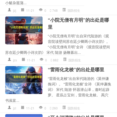
小艇杂菰蒲...
jzj
11-21
0
748
国防招生
“小院无僧有月明”的出处是哪
里
“小院无僧有月明”出自宋代陆游的《观
音院读壁间苏在廷少卿两小诗次韵》。
“小院无僧有月明”全诗 《观音院读壁间
苏在廷少卿两小诗次韵》 宋代 陆游 扬鞭暮出...
jzx
11-21
0
882
国防招生
“雷雨化龙梭”的出处是哪里
“雷雨化龙梭”出自宋代陆游的《莫仲谦
挽词》。 “雷雨化龙梭”全诗 《莫仲谦挽
词》 宋代 陆游 怀器潜山泽，逢时起薜
萝。 星辰占宝剑，雷雨化龙梭。 禹穴
书虽富...
jzl
11-21
0
260
国防招生