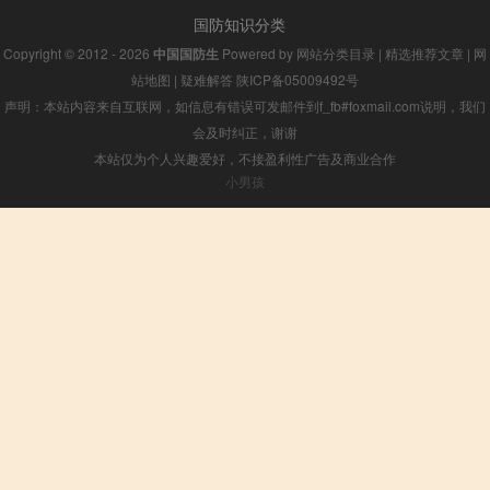
国防知识分类
Copyright © 2012 - 2026
中国国防生
Powered by
网站分类目录
|
精选推荐文章
|
网
站地图
|
疑难解答
陕ICP备05009492号
声明：本站内容来自互联网，如信息有错误可发邮件到f_fb#foxmail.com说明，我们
会及时纠正，谢谢
本站仅为个人兴趣爱好，不接盈利性广告及商业合作
小男孩