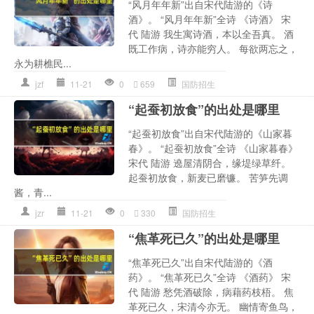
“风月年年新”出自宋代陆游的《诗
酒》。 “风月年年新”全诗 《诗酒》 宋
代 陆游 我生寓诗酒，本以全吾真。 酒
既工作病，诗亦能穷人。 每欲两忘之，
永为耕樵民...
jzf
11-21
0
659
国防招生
“起蚕初放食”的出处是哪里
“起蚕初放食”出自宋代陆游的《山家暮
春》。 “起蚕初放食”全诗 《山家暮春》
宋代 陆游 遶屋清阴合，缘堤绿草纤。
起蚕初放食，新麦已磨镰。 苦笋先调
酱，青...
jzr
11-21
0
330
国防招生
“焦革死已久”的出处是哪里
“焦革死已久”出自宋代陆游的《酒
药》。 “焦革死已久”全诗 《酒药》 宋
代 陆游 愁凭酒破除，病藉药枝梧。 焦
革死已久，宋清今亦无。 幽情寄鱼鸟，