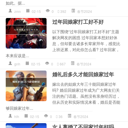
如此。据...
zmn
02-15
0
392
春节2024
过年回娘家打工好不好
以下围绕“过年回娘家打工好不好”主题
解决网友的困惑 过年回家本想好好休
息，但却要去诸多长辈家拜年，感觉比
上班还累，对此你怎么看? 过年回家，
本来应该是...
gnh
02-15
0
667
春节2024
婚礼后多久才能回娘家过年
嫁出去的姑娘大年三十能回娘家过年
吗? 婚后回娘家过年成为广大网友们关
注的热门话题。虽然没有亲身经历过，
但从历史和实际情况来看，婚后是否能
够回娘家过年...
hlh
02-15
0
36
春节2024
女人离婚了不回家过年好吗