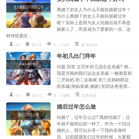
离婚了的女人为什么不能在娘家过年？
为什么离婚了的女人不能在娘家过年
呢？实际上是因为女人结婚后就不再是
娘家人了，而是成为了婆家的一员。这
种传统观念...
nrl
02-15
0
194
春节2024
年初几出门拜年
问题 回答 过完年初几适合走亲戚? 例...
我是河南的我们这边走亲戚,一般都是初
二开始的,初二走娘家,初三去妈妈那边
的亲戚(例如舅家,姨家);初四去爸爸那...
ncj
02-13
0
686
文章列表
婚后过年怎么做
结婚了，过年怎么过? 既然结婚了，过
年就不能和以前一样了。作为一个结过
婚的人，我可以分享一下我的亲身经
历。以前跟朋友们过年的时候，大家都