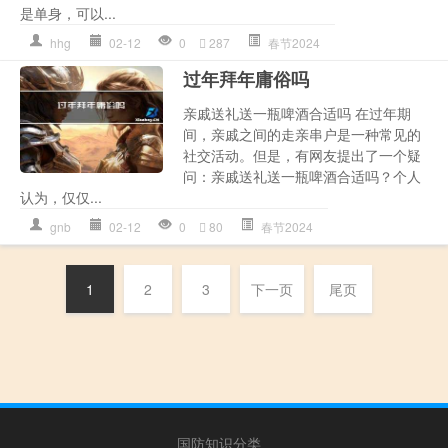
是单身，可以...
hhg
02-12
0
287
春节2024
过年拜年庸俗吗
亲戚送礼送一瓶啤酒合适吗 在过年期
间，亲戚之间的走亲串户是一种常见的
社交活动。但是，有网友提出了一个疑
问：亲戚送礼送一瓶啤酒合适吗？个人
认为，仅仅...
gnb
02-12
0
80
春节2024
1
2
3
下一页
尾页
国防知识分类