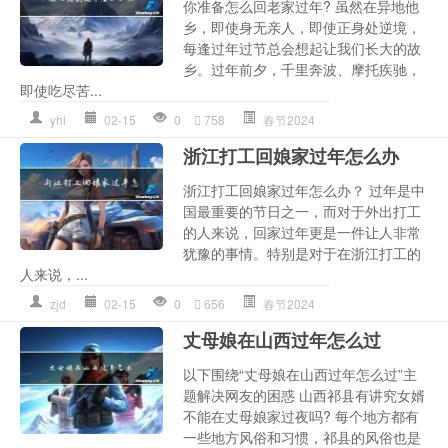
你准备怎么回老家过年? 虽然在异地他
乡，即使身无亲人，即使正身处逆境，
每逢过年过节总会想起让我们长大的故
乡。过年前夕，千里奔波、摩托疾驰，
即使吃尽苦...
yhl
02-15
0
758
春节2024
浙江打工回娘家过年怎么办
浙江打工回娘家过年怎么办？ 过年是中
国最重要的节日之一，而对于外出打工
的人来说，回家过年更是一件让人非常
犹豫的事情。特别是对于在浙江打工的
人来说，...
zjd
02-15
0
656
春节2024
丈母娘在山西过年怎么过
以下围绕“丈母娘在山西过年怎么过”主
题解决网友的困惑 山西祁县有讲究女婿
不能在丈母娘家过夜吗? 每个地方都有
一些地方风俗和习惯，祁县的风俗也是