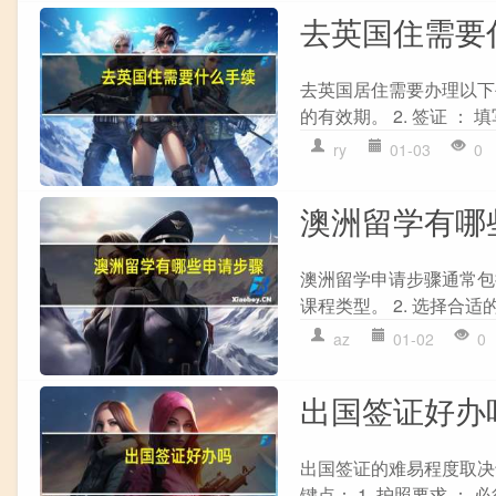
去英国住需要
去英国居住需要办理以下手
的有效期。 2. 签证 ： 
ry
01-03
0
澳洲留学有哪
澳洲留学申请步骤通常包括
课程类型。 2. 选择合适
az
01-02
0
出国签证好办
出国签证的难易程度取决
键点： 1. 护照要求 ：