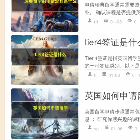
申请瑞典留学通常需要遵循
业。 确认课程是否提供英语
rd
01-08
0
tier4签证是什
Tier 4签证是指英
的一种签证类别。以下是Tie
ti
01-08
0
英国如何申请
英国留学申请步骤通常包括
息 ： 研究你感兴趣的课
yg
01-06
0