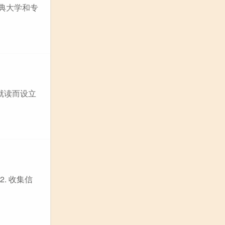
瑞典大学和专
就读而设立
. 收集信