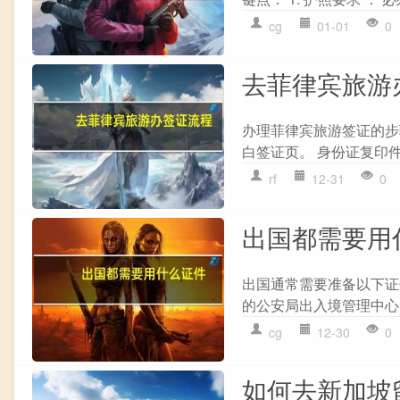
cg
01-01
0
去菲律宾旅游
办理菲律宾旅游签证的步骤
白签证页。 身份证复印件
rf
12-31
0
出国都需要用
出国通常需要准备以下证
的公安局出入境管理中心办理
cg
12-30
0
如何去新加坡