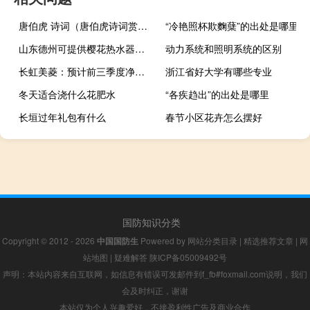
唐伯虎 诗词（唐伯虎诗词赏析）
“冷艳照杯欺麴蘖”的出处是哪里
山东德州可提供樱花热水器维修服务地址在哪
动力系统和照明系统的区别
长虹美菱：预计前三季度净利同比增长196%-221%
浙江省好大学有哪些专业
冬天适合浇什么花肥水
“各疾趋出”的出处是哪里
长垣过年礼包有什么
春节小区花卉怎么摆好
国防知识分类
Copyright © 2012 - 2026
中国国防生
Powered by
网站分类目录
|
精选推荐文章
|
网
站地图
|
疑难解答
陕ICP备05009492号
声明：本站内容来自互联网，如信息有错误可发邮件到f_fb#foxmail.com说明，我们
会及时纠正，谢谢
本站仅为个人兴趣爱好，不接盈利性广告及商业合作