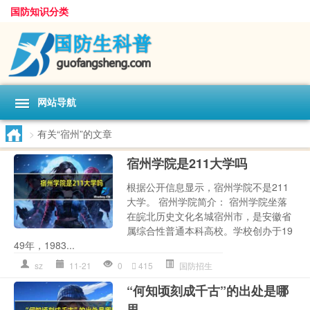
国防知识分类
网站导航
>
有关“宿州”的文章
宿州学院是211大学吗
根据公开信息显示，宿州学院不是211
大学。 宿州学院简介： 宿州学院坐落
在皖北历史文化名城宿州市，是安徽省
属综合性普通本科高校。学校创办于19
49年，1983...
sz
11-21
0
415
国防招生
“何知顷刻成千古”的出处是哪
里