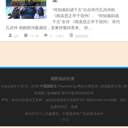
“何知顷刻成千古”出自宋代孔武仲的
《闻袁思正卒于宿州》。 “何知顷刻成
千古”全诗 《闻袁思正卒于宿州》 宋代
孔武仲 画舸西河载酒回，东篱持菊待君来。 何...
jzh
11-16
0
931
国防招生
国防知识分类
Copyright © 2012 - 2026
中国国防生
Powered by
网站分类目录
|
精选推荐文章
|
网
站地图
|
疑难解答
陕ICP备05009492号
声明：本站内容来自互联网，如信息有错误可发邮件到f_fb#foxmail.com说明，我们
会及时纠正，谢谢
本站仅为个人兴趣爱好，不接盈利性广告及商业合作
小男孩