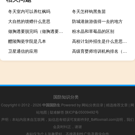
冬天室内可以养红枫吗
冬天怎样钩黑鱼苗
大自然的馈赠什么意思
防城港旅游值得一去的地方
做胸透要脱完吗（做胸透要脱内衣吗）
粉水晶和草莓晶的区别
醴陵陶瓷学院是几本
高校计划外招生是什么意思（计划外招生是什么意思）
卫星通信的应用
高级育婴师培训机构排名（高级育婴师培训机构）
国防知识分类
Copyright © 2012 - 2026
中国国防生
Powered by
网站分类目录
|
精选推荐文章
|
网
站地图
|
疑难解答
陕ICP备05009492号
声明：本站内容来自互联网，如信息有错误可发邮件到f_fb#foxmail.com说明，我们
会及时纠正，谢谢
本站仅为个人兴趣爱好，不接盈利性广告及商业合作