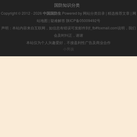
国防知识分类
Copyright © 2012 - 2026
中国国防生
Powered by
网站分类目录
|
精选推荐文章
|
网
站地图
|
疑难解答
陕ICP备05009492号
声明：本站内容来自互联网，如信息有错误可发邮件到f_fb#foxmail.com说明，我们
会及时纠正，谢谢
本站仅为个人兴趣爱好，不接盈利性广告及商业合作
小男孩