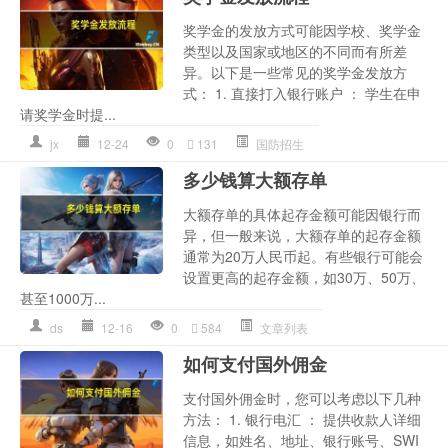
奖学金的发放方式可能因学校、奖学金
类型以及国家或地区的不同而有所差
异。以下是一些常见的奖学金发放方
式： 1. 直接打入银行账户 ： 学生在申
请奖学金时提...
jx
12-24
0
131
国防招生
多少钱算大额存单
大额存单的具体起存金额可能因银行而
异，但一般来说，大额存单的起存金额
通常为20万人民币起。有些银行可能会
设置更高的起存金额，如30万、50万、
甚至1000万...
ds
12-16
0
584
文章列表
如何支付国外佣金
支付国外佣金时，您可以考虑以下几种
方法： 1. 银行电汇 ： 提供收款人详细
信息，如姓名、地址、银行账号、SWI