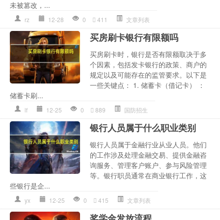
未被篡改，...
rz
12-28
0
411
文章列表
买房刷卡银行有限额吗
买房刷卡时，银行是否有限额取决于多
个因素，包括发卡银行的政策、商户的
规定以及可能存在的监管要求。以下是
一些关键点： 1. 储蓄卡（借记卡） ：
储蓄卡刷...
lf
12-25
0
889
国防招生
银行人员属于什么职业类别
银行人员属于金融行业从业人员。他们
的工作涉及处理金融交易、提供金融咨
询服务、管理客户账户、参与风险管理
等。银行职员通常在商业银行工作，这
些银行是企...
yx
12-25
0
415
文章列表
奖学金发放流程