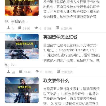
发卡银行是指向持卡人发行银行卡的金
融机构，它负责发放如借记卡或信用卡
等，并与持卡人建立账户和提供相关的
金融服务。这些服务可能包括账户管
理、交易记录...
fk
01-06
0
488
文章列表
英国留学怎么汇钱
英国留学汇款可以选择以下几种方式：
1. 电汇（Telegraphic Transfer, T/T）
： 通过银行进行国际电汇，通常需要提
供收款人的账户信息，包括账户名、账
号、S...
yg
01-06
0
390
文章列表
取支票带什么
当您需要去银行取支票时，请确保携带
以下物品： 1. 有效身份证件 ：这是为
了验证您的身份，通常需要携带身份
证。 2. 支票 ：请确保支票信息完整且