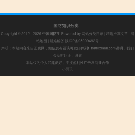
国防知识分类
Copyright © 2012 - 2026
中国国防生
Powered by
网站分类目录
|
精选推荐文章
|
网
站地图
|
疑难解答
陕ICP备05009492号
声明：本站内容来自互联网，如信息有错误可发邮件到f_fb#foxmail.com说明，我们
会及时纠正，谢谢
本站仅为个人兴趣爱好，不接盈利性广告及商业合作
小男孩