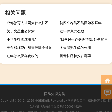
相关问题
成都教育人才网为什么打不开（成都教育人才网）
初四立春能不能回娘家拜年
关于火星生命探索
过年休息怎么放
小学生打篮球用几号
“日落风生芦荻洲”的出处是哪里
玉舍和梅花山滑雪场哪个好玩
冬天腐熟牛粪的作用
过年怎么保存食物的
抖音长腿特效在哪里
国防知识分类
Copyright © 2012 - 2026
中国国防生
Powered by
网站分类目录
|
精选推荐文章
|
网
站地图
|
疑难解答
陕ICP备05009492号