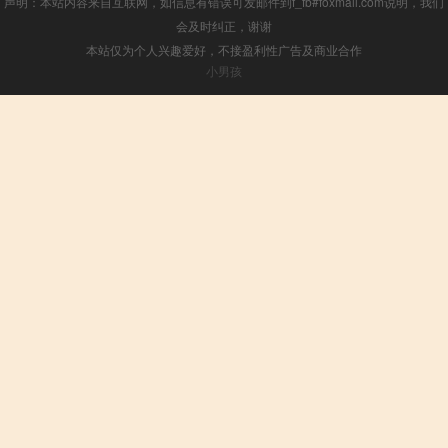
声明：本站内容来自互联网，如信息有错误可发邮件到f_fb#foxmail.com说明，我们
会及时纠正，谢谢
本站仅为个人兴趣爱好，不接盈利性广告及商业合作
小男孩