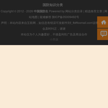
国防知识分类
Copyright © 2012 - 2026
中国国防生
Powered by
网站分类目录
|
精选推荐文章
|
网
站地图
|
疑难解答
陕ICP备05009492号
声明：本站内容来自互联网，如信息有错误可发邮件到f_fb#foxmail.com说明，我们
会及时纠正，谢谢
本站仅为个人兴趣爱好，不接盈利性广告及商业合作
小男孩