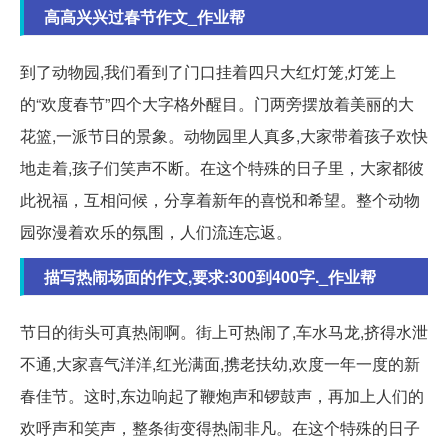
高高兴兴过春节作文_作业帮
到了动物园,我们看到了门口挂着四只大红灯笼,灯笼上
的“欢度春节”四个大字格外醒目。门两旁摆放着美丽的大
花篮,一派节日的景象。动物园里人真多,大家带着孩子欢快
地走着,孩子们笑声不断。在这个特殊的日子里，大家都彼
此祝福，互相问候，分享着新年的喜悦和希望。整个动物
园弥漫着欢乐的氛围，人们流连忘返。
描写热闹场面的作文,要求:300到400字._作业帮
节日的街头可真热闹啊。街上可热闹了,车水马龙,挤得水泄
不通,大家喜气洋洋,红光满面,携老扶幼,欢度一年一度的新
春佳节。这时,东边响起了鞭炮声和锣鼓声，再加上人们的
欢呼声和笑声，整条街变得热闹非凡。在这个特殊的日子