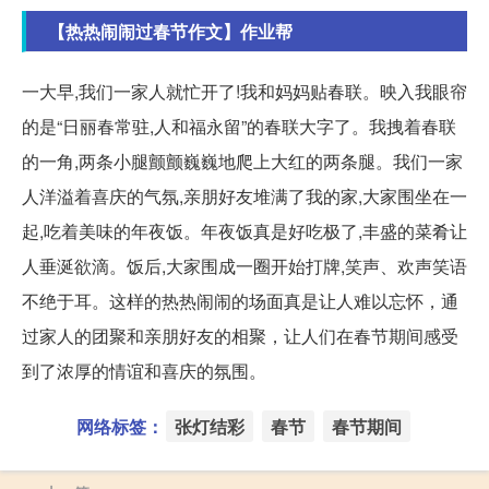
【热热闹闹过春节作文】作业帮
一大早,我们一家人就忙开了!我和妈妈贴春联。映入我眼帘
的是“日丽春常驻,人和福永留”的春联大字了。我拽着春联
的一角,两条小腿颤颤巍巍地爬上大红的两条腿。我们一家
人洋溢着喜庆的气氛,亲朋好友堆满了我的家,大家围坐在一
起,吃着美味的年夜饭。年夜饭真是好吃极了,丰盛的菜肴让
人垂涎欲滴。饭后,大家围成一圈开始打牌,笑声、欢声笑语
不绝于耳。这样的热热闹闹的场面真是让人难以忘怀，通
过家人的团聚和亲朋好友的相聚，让人们在春节期间感受
到了浓厚的情谊和喜庆的氛围。
网络标签：
张灯结彩
春节
春节期间