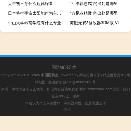
大年初三穿什么短靴好看
“江淮孰总戎”的出处是哪里
日本将把宇宙太阳能作为主要能源
“方见业精微”的出处是哪里
中山大学岭南学院有什么专业
海贼无双3修改器3DM版 V1.0 最新版（海贼无双3修改器3DM版 V1.0 最新版功能简介）
国防知识分类
Copyright © 2012 - 2026
中国国防生
Powered by
网站分类目录
|
精选推荐文章
|
网
站地图
|
疑难解答
陕ICP备05009492号
声明：本站内容来自互联网，如信息有错误可发邮件到f_fb#foxmail.com说明，我们
会及时纠正，谢谢
本站仅为个人兴趣爱好，不接盈利性广告及商业合作
小男孩