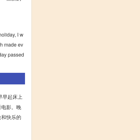
holiday, I w
ch made ev
iday passed
早早起床上
看电影。晚
松和快乐的