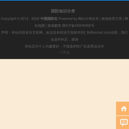
国防知识分类
Copyright © 2012 - 2026
中国国防生
Powered by
网站分类目录
|
精选推荐文章
|
网
站地图
|
疑难解答
陕ICP备05009492号
声明：本站内容来自互联网，如信息有错误可发邮件到f_fb#foxmail.com说明，我们
会及时纠正，谢谢
本站仅为个人兴趣爱好，不接盈利性广告及商业合作
小男孩