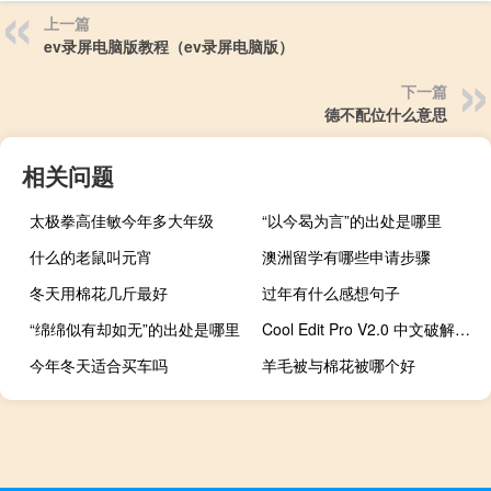
上一篇
ev录屏电脑版教程（ev录屏电脑版）
下一篇
德不配位什么意思
相关问题
太极拳高佳敏今年多大年级
“以今曷为言”的出处是哪里
什么的老鼠叫元宵
澳洲留学有哪些申请步骤
冬天用棉花几斤最好
过年有什么感想句子
“绵绵似有却如无”的出处是哪里
Cool Edit Pro V2.0 中文破解版（Cool Edit Pro V2.0 中文破解版功能简介）
今年冬天适合买车吗
羊毛被与棉花被哪个好