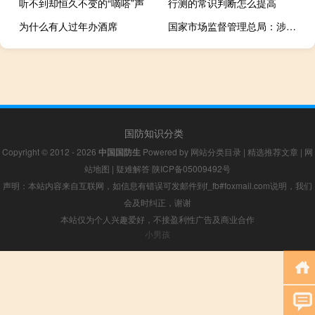
听不到却恒久不变的“嘀嗒”声
行测的常识判断怎么提高
为什么有人过年办酒席
国家市场监督管理总局：涉企违规收费的治理已经进入深水区
国防知识分类
Copyright © 2012 - 2026
中国国防生
Powered by
网站分类目录
|
精选推荐文章
|
网
站地图
|
疑难解答
陕ICP备05009492号
声明：本站内容来自互联网，如信息有错误可发邮件到f_fb#foxmail.com说明，我们
会及时纠正，谢谢
本站仅为个人兴趣爱好，不接盈利性广告及商业合作
小男孩