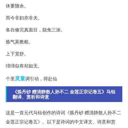
休要随余。
而今非妇亦非夫。
各自修完真面目，脱免三涂。
炼气莫教粗。
上下宽舒。
绵绵似有却如无。
灵童
个里
调引动，得赴仙
《炼丹砂 赠清静散人孙不二 金莲正宗记卷五》马钰
翻译、赏析和诗意
这是一首元代马钰创作的诗词《炼丹砂 赠清静散人孙不二
金莲正宗记卷五》。以下是诗词的中文译文、诗意和赏