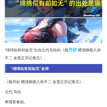
丹砂
“绵绵似有却如无”出自元代马钰的《炼
赠清静散人孙
不二 金莲正宗记卷五》。
“绵绵似有却如无”全诗
《炼丹砂 赠清静散人孙不二 金莲正宗记卷五》
元代 马钰
奉报富春姑。