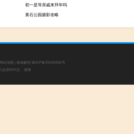
初一是等亲戚来拜年吗
黄石公园摄影攻略
网站地图
|
疑难解答
陕ICP备05009492号
，我们会及时纠正，谢谢