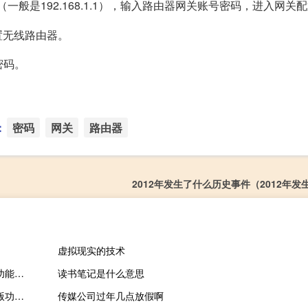
址（一般是192.168.1.1），输入路由器网关账号密码，进入网关
置无线路由器。
密码。
：
密码
网关
路由器
2012年发生了什么历史事件（2012年发
虚拟现实的技术
自明排课9.0破解版 绿色免费版（自明排课9.0破解版 绿色免费版功能简介）
读书笔记是什么意思
幼儿园膳食管理PPT模板 免费版（幼儿园膳食管理PPT模板 免费版功能简介）
传媒公司过年几点放假啊