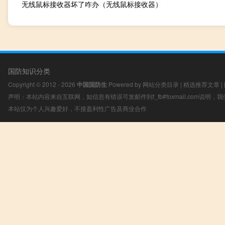
无线鼠标接收器坏了咋办（无线鼠标接收器）
国防知识分类
Copyright © 2012 - 2026
中国国防生
Powered by
网站分类目录
|
精选推荐文章
|
声明：本站内容来自互联网，如信息有错误可发邮件到f_fb#foxmail.com说明
本站仅为个人兴趣爱好，不接盈利性广告及商业合作