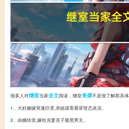
继室
全文
来袭
很多人对
当家
阅读，继室
不是很了解那具体
1、大好姻缘突逢巨变,亲姐谋害看穿世态炎凉。
2、由嫡转庶,嫁给克妻克子腹黑男主。