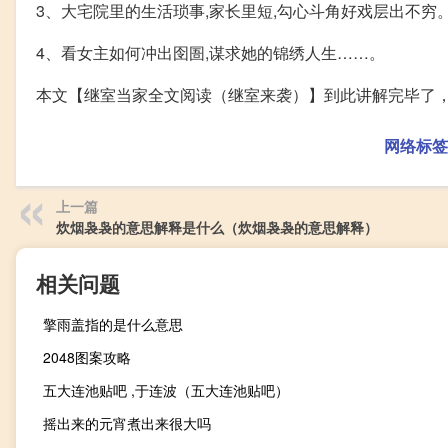
3、大宅院里的生活琐事,家长里短,勾心斗角好戏层出不穷
4、看女主如何冲出囹圄,谋求她的锦绣人生……。
本文【继室当家全文阅读（继室来袭）】到此讲解完毕了
网络标签
上一篇
炊烟袅袅的意思解释是什么（炊烟袅袅的意思解释）
相关问题
擎雨盖指的是什么意思
2048图案攻略
五大连池贴吧 ,于连波（五大连池贴吧）
摇出来的元宵煮出来很大吗