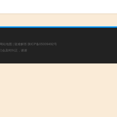
网站地图
|
疑难解答
陕ICP备05009492号
，我们会及时纠正，谢谢