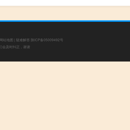
网站地图
|
疑难解答
陕ICP备05009492号
，我们会及时纠正，谢谢