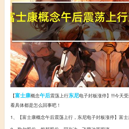
富士康
午后
东尼
【
概念
震荡上行
电子封板涨停】!!!今
看具体都是怎么回事吧！
1、【富士康概念午后震荡上行，东尼电子封板涨停】富士