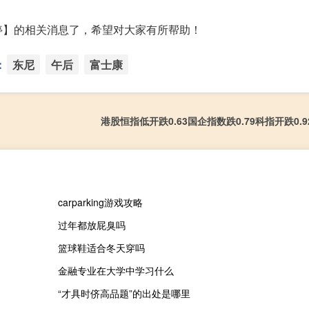
停】的相关消息了，希望对大家有所帮助！
：
东尼
午后
富士康
港股恒指低开跌0.63国企指数跌0.79科指开跌0.
carparking游戏攻略
过年都放屁臭吗
篮球鞋适合冬天穿吗
金融专业在大学中学习什么
“才具时侪高品题”的出处是哪里