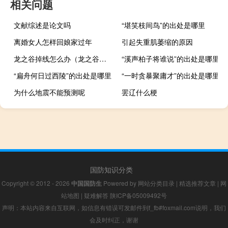
相关问题
文献综述是论文吗
“堪笑枝间鸟”的出处是哪里
离婚女人怎样回娘家过年
引起失重肌萎缩的原因
龙之谷掉线怎么办（龙之谷掉线）
“溪声柏子将谁说”的出处是哪里
“扁舟何日过西陵”的出处是哪里
“一时贪暴聚庸才”的出处是哪里
为什么地震不能预测呢
罢辽什么梗
国防知识分类
Copyright © 2012 - 2026
中国国防生
Powered by
网站分类目录
|
精选推荐文章
|
网
站地图
|
疑难解答
陕ICP备05009492号
声明：本站内容来自互联网，如信息有错误可发邮件到f_fb#foxmail.com说明，我们
会及时纠正，谢谢