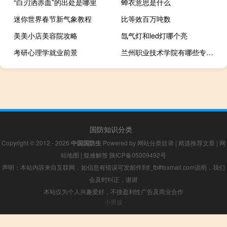
“白刃洒赤血”的出处是哪里
蝉衣意思是什么
迷你世界春节新气象教程
比等效百万吨数
美美小店美容院攻略
氙气灯和led灯哪个亮
考研心理学就业前景
兰州职业技术学院有哪些专业？
国防知识分类
Copyright © 2012 - 2026
中国国防生
Powered by
网站分类目录
|
精选推荐文章
|
网
站地图
|
疑难解答
陕ICP备05009492号
声明：本站内容来自互联网，如信息有错误可发邮件到f_fb#foxmail.com说明，我们
会及时纠正，谢谢
本站仅为个人兴趣爱好，不接盈利性广告及商业合作
小男孩