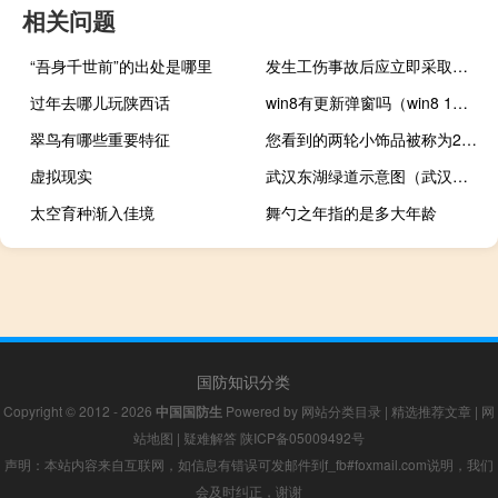
相关问题
“吾身千世前”的出处是哪里
发生工伤事故后应立即采取哪些措施
过年去哪儿玩陕西话
win8有更新弹窗吗（win8 1推送）
翠鸟有哪些重要特征
您看到的两轮小饰品被称为2021FXSportCarbon4
虚拟现实
武汉东湖绿道示意图（武汉东湖绿道线路图）
太空育种渐入佳境
舞勺之年指的是多大年龄
国防知识分类
Copyright © 2012 - 2026
中国国防生
Powered by
网站分类目录
|
精选推荐文章
|
网
站地图
|
疑难解答
陕ICP备05009492号
声明：本站内容来自互联网，如信息有错误可发邮件到f_fb#foxmail.com说明，我们
会及时纠正，谢谢