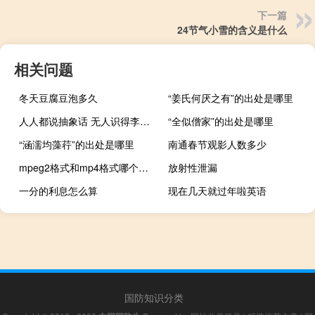
下一篇
24节气小雪的含义是什么
相关问题
冬天豆腐豆泡多久
“姜氏何厌之有”的出处是哪里
人人都说抽象话 无人识得李老八什么梗
“全似僧家”的出处是哪里
“涵濡均藻荇”的出处是哪里
南通春节观影人数多少
mpeg2格式和mp4格式哪个好（mpeg2）
放射性泄漏
一分的利息怎么算
现在几天就过年啦英语
国防知识分类