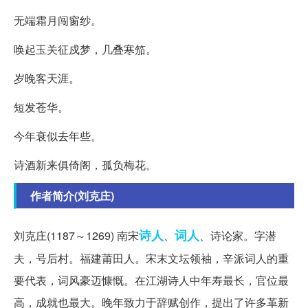
无端霜月闯窗纱。
唤起玉关征戍梦，几叠寒笳。
岁晚客天涯。
短发苍华。
今年衰似去年些。
诗酒新来俱倚阁，孤负梅花。
作者简介(刘克庄)
诗人
词人
刘克庄(1187～1269) 南宋
、
、诗论家。字潜
夫，号后村。福建莆田人。宋末文坛领袖，辛派词人的重
要代表，词风豪迈慷慨。在江湖诗人中年寿最长，官位最
高，成就也最大。晚年致力于辞赋创作，提出了许多革新