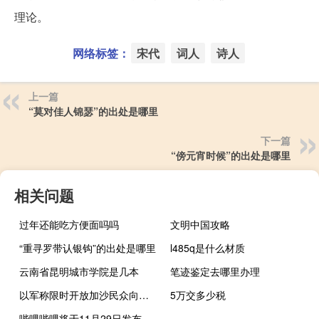
理论。
网络标签：
宋代
词人
诗人
上一篇
“莫对佳人锦瑟”的出处是哪里
下一篇
“傍元宵时候”的出处是哪里
相关问题
过年还能吃方便面吗吗
文明中国攻略
“重寻罗带认银钩”的出处是哪里
l485q是什么材质
云南省昆明城市学院是几本
笔迹鉴定去哪里办理
以军称限时开放加沙民众向南撤离路线
5万交多少税
哔哩哔哩将于11月29日发布三季度财报