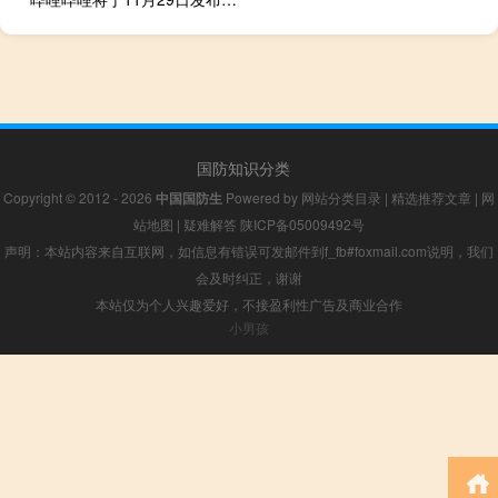
国防知识分类
Copyright © 2012 - 2026
中国国防生
Powered by
网站分类目录
|
精选推荐文章
|
网
站地图
|
疑难解答
陕ICP备05009492号
声明：本站内容来自互联网，如信息有错误可发邮件到f_fb#foxmail.com说明，我们
会及时纠正，谢谢
本站仅为个人兴趣爱好，不接盈利性广告及商业合作
小男孩