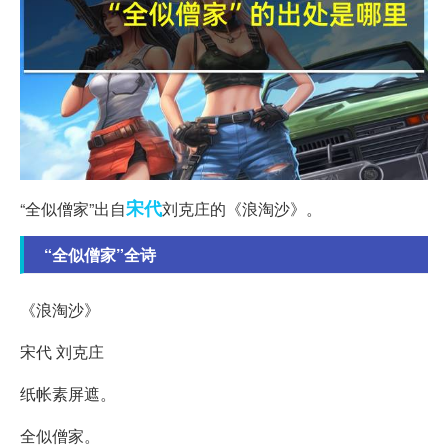
宋代
“全似僧家”出自
刘克庄的《浪淘沙》。
“全似僧家”全诗
《浪淘沙》
宋代 刘克庄
纸帐素屏遮。
全似僧家。