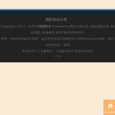
国防知识分类
Copyright © 2012 - 2026
中国国防生
Powered by
网站分类目录
|
精选推荐文章
|
网
站地图
|
疑难解答
陕ICP备05009492号
声明：本站内容来自互联网，如信息有错误可发邮件到f_fb#foxmail.com说明，我们
会及时纠正，谢谢
本站仅为个人兴趣爱好，不接盈利性广告及商业合作
小男孩