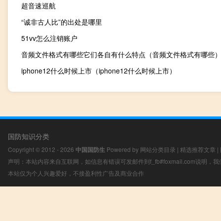
超音速巡航
“诚非古人比”的出处是哪里
51vv怎么注销账户
音频文件格式有哪些它们各自有什么特点（音频文件格式有哪些
iphone12什么时候上市（iphone12什么时候上市）
国防知识分类
Copyright © 2012 - 2026
中国国防生
Powered by
网站分类目录
|
精选推荐文章
|
声明：本站内容来自互联网，如信息有错误可发邮件到f_fb#foxmail.com说明
本站仅为个人兴趣爱好，不接盈利性广告及商业合作