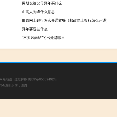
男朋友给父母拜年买什么
山高人为峰什么意思
邮政网上银行怎么开通转账（邮政网上银行怎么开通）
）
拜年要送些什么
“不关风雨妒”的出处是哪里
网站地图
|
疑难解答
陕ICP备05009492号
，我们会及时纠正，谢谢