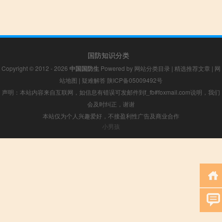
国防知识分类
Copyright © 2012 - 2026
中国国防生
Powered by
网站分类目录
|
精选推荐文章
|
网
站地图
|
疑难解答
陕ICP备05009492号
声明：本站内容来自互联网，如信息有错误可发邮件到f_fb#foxmail.com说明，我们
会及时纠正，谢谢
本站仅为个人兴趣爱好，不接盈利性广告及商业合作
小男孩