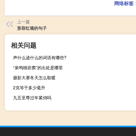
网络标签
上一篇
形容红墙的句子
相关问题
声什么迹什么的词语有哪些?
“泉鸣细岩窦”的出处是哪里
摄影大赛冬天怎么取暖
2克等于多少毫升
九五至尊过年紧俏吗