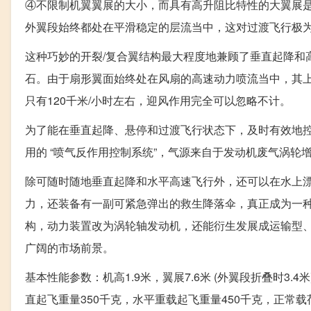
④不限制机翼翼展的大小，而具有高升阻比特性的大翼展
外翼段始终都处在平滑稳定的层流当中，这对过渡飞行极
这种巧妙的开裂/复合翼结构最大程度地兼顾了垂直起降和
石。由于扇形翼面始终处在风扇的高速动力喷流当中，其
只有120千米/小时左右，迎风作用完全可以忽略不计。
为了能在垂直起降、悬停和过渡飞行状态下，及时有效地控
用的 “喷气反作用控制系统”，气源来自于发动机废气涡轮
除可随时随地垂直起降和水平高速飞行外，还可以在水上
力，还装备有一副可紧急弹出的救生降落伞，真正成为一种机
构，动力装置改为涡轮轴发动机，还能衍生发展成运输型
广阔的市场前景。
基本性能参数：机高1.9米，翼展7.6米 (外翼段折叠时3.
直起飞重量350千克，水平重载起飞重量450千克，正常载