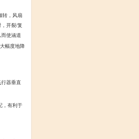
倾转，风扇
，开裂/复
从而使涵道
大幅度地降
飞行器垂直
配，有利于