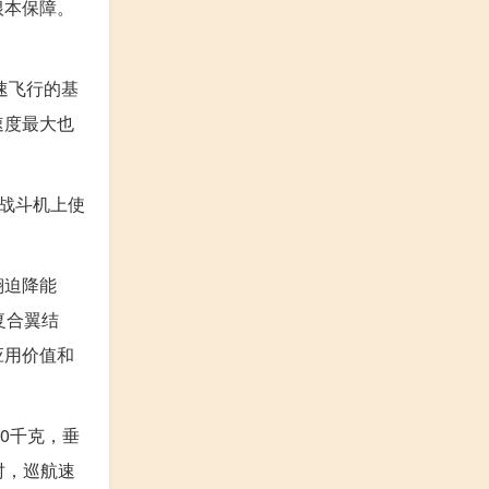
根本保障。
速飞行的基
速度最大也
战斗机上使
翔迫降能
复合翼结
应用价值和
00千克，垂
时，巡航速