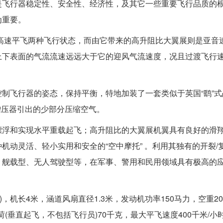
是飞行器稳定性、安全性、经济性，及其它一些重要飞行品质的
为重要。
高速平飞两种飞行状态，而由它带来的高升阻比大翼展则是亚音
上下表面的气流流速远远大于它的迎风气流速度，况且过渡飞行
制飞行器的姿态，保持平衡，特地加装了一套类似于英国“鹞”式
增压器引出的少部分压缩空气。
漂浮和实现水平重载起飞；高升阻比的大翼展机翼具有良好的滑
动灵活、轻小实用和安全的“空中摩托” 。利用其独有的开裂/
、舰载型、无人驾驶型等，在军事、警用和民用领域具有极高的
4米)，机长4米，涵道风扇直径1.3米，发动机功率150马力，空重2
荷(垂直起飞，不包括飞行员)70千克，最大平飞速度400千米/小