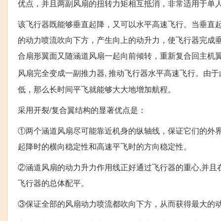
优点，并且两副风扇的扭转力矩相互抵消，非常适用于单
该飞行器既能够垂直起降，又可以水平高速飞行。当垂直起
的动力喷流吹向下方，产生向上的动升力，使飞行器完成垂
合扇形翼面又随涵道风扇一起向前倾转，重新复合回主机
风扇完全变成一副推力器, 推动飞行器水平高速飞行。由于
低，那么长时间平飞就能够大大地增加航程。
采用开裂/复合翼结构的显著优点是：
①两个涵道风扇尽可能靠近机身的纵轴线，保证它们的外
起降时的横向稳定性和高速平飞时的方向稳定性。
②涵道风扇的动力升力作用线正好通过飞行器的重心,并且
飞行器的总体配平。
③保证全部的风扇动力喷流都吹向下方，从而获得最大的