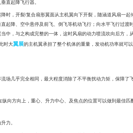
人垂直起降飞行器。
降时，开裂/复合扇形翼面从主机翼向下开裂，随涵道风扇一起
直起降、空中悬停及前飞、倒飞等机动飞行；向水平飞行过渡时
翼当中，与之构成完整的一体，这时风扇的动力喷流吹向后方，
翼展
此时大
的主机翼承担了整个机体的重量，发动机功率就可以
界流场几乎完全相同，最大程度消除了不平衡扰动力矩，保障了
在纵向方向上，重心、升力中心、及焦点的位置可以做到最佳匹
动升力。