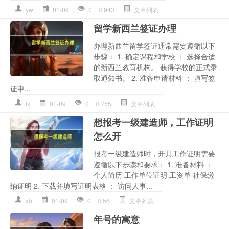
yw
01-09
0
943
文章列表
留学新西兰签证办理
办理新西兰留学签证通常需要遵循以下
步骤： 1. 确定课程和学校 ： 选择合适
的新西兰教育机构。 获得学校的正式录
取通知书。 2. 准备申请材料 ： 填写签
证申...
lx
01-09
0
755
文章列表
想报考一级建造师，工作证明
怎么开
报考一级建造师时，开具工作证明需要
遵循以下步骤和要求： 1. 准备材料 ：
个人简历 工作单位证明 工资单 社保缴
纳证明 2. 下载并填写证明表格 ： 访问人事...
xb
01-09
0
56
文章列表
年号的寓意