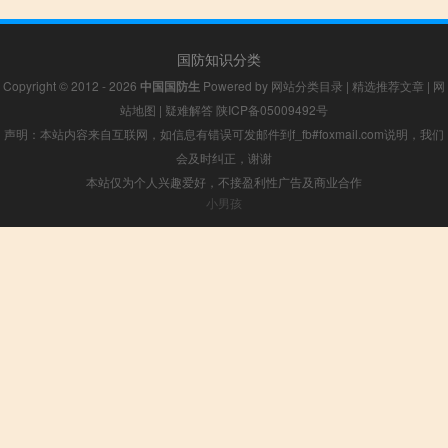
国防知识分类
Copyright © 2012 - 2026
中国国防生
Powered by
网站分类目录
|
精选推荐文章
|
网
站地图
|
疑难解答
陕ICP备05009492号
声明：本站内容来自互联网，如信息有错误可发邮件到f_fb#foxmail.com说明，我们
会及时纠正，谢谢
本站仅为个人兴趣爱好，不接盈利性广告及商业合作
小男孩