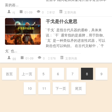
富的咨...
nj
01-09
0
812
文章列表
干戈是什么意思
`干戈` 是指古代兵器的通称，具体来
说： `干` 通常指的是盾牌，用于防御。
`戈` 是一种类似矛的进攻性武器，可以
刺击也可以钩挂。 在古代文献中，`干
戈` 也...
gg
01-09
0
576
文章列表
首页
上一页
5
6
7
8
9
10
11
下一页
尾页