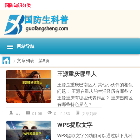
国防知识分类
网站导航
>
文章列表
- 第8页
王源重庆哪里人
王源是重庆巴南区人 其他小伙伴的相似
问题： 王源在重庆的生活经历有哪些？
王源重庆有哪些代表作品？ 重庆巴南区
有哪些特色景点？
wy
01-09
0
483
文章列表
WPS提取文字
WPS提取文字的功能可以通过以下几种