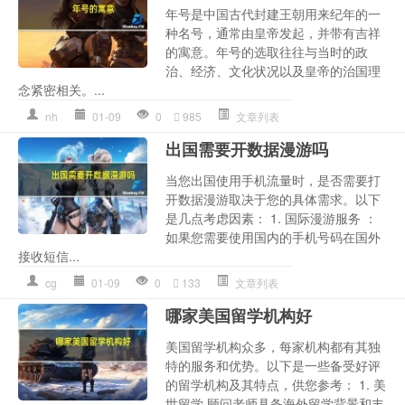
年号是中国古代封建王朝用来纪年的一
种名号，通常由皇帝发起，并带有吉祥
的寓意。年号的选取往往与当时的政
治、经济、文化状况以及皇帝的治国理
念紧密相关。...
nh
01-09
0
985
文章列表
出国需要开数据漫游吗
当您出国使用手机流量时，是否需要打
开数据漫游取决于您的具体需求。以下
是几点考虑因素： 1. 国际漫游服务 ：
如果您需要使用国内的手机号码在国外
接收短信...
cg
01-09
0
133
文章列表
哪家美国留学机构好
美国留学机构众多，每家机构都有其独
特的服务和优势。以下是一些备受好评
的留学机构及其特点，供您参考： 1. 美
世留学 顾问老师具备海外留学背景和丰