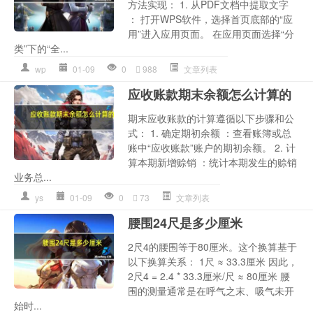
方法实现： 1. 从PDF文档中提取文字
： 打开WPS软件，选择首页底部的“应
用”进入应用页面。 在应用页面选择“分
类”下的“全...
wp
01-09
0
988
文章列表
应收账款期末余额怎么计算的
期末应收账款的计算遵循以下步骤和公
式： 1. 确定期初余额 ：查看账簿或总
账中“应收账款”账户的期初余额。 2. 计
算本期新增赊销 ：统计本期发生的赊销
业务总...
ys
01-09
0
73
文章列表
腰围24尺是多少厘米
2尺4的腰围等于80厘米。这个换算基于
以下换算关系： 1尺 ≈ 33.3厘米 因此，
2尺4 = 2.4 * 33.3厘米/尺 ≈ 80厘米 腰
围的测量通常是在呼气之末、吸气未开
始时...