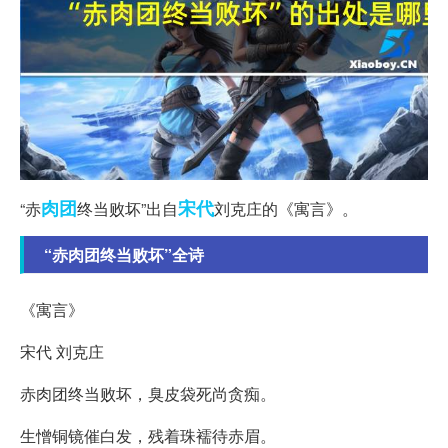
肉团
宋代
“赤
终当败坏”出自
刘克庄的《寓言》。
“赤肉团终当败坏”全诗
《寓言》
宋代 刘克庄
赤肉团终当败坏，臭皮袋死尚贪痴。
生憎铜镜催白发，残着珠襦待赤眉。