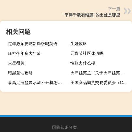
下一篇
“平津千载有惭颜”的出处是哪里
相关问题
过年必须要吃新鲜饭吗英语
生娃攻略
庄神今年多大年龄
元宵节社区休假吗
火星很美
性张力什么梗
暗黑童话攻略
天津丝芙兰（关于天津丝芙兰的介绍）
泰昌足浴盆显示off不开机怎么解决
美国商品期货交易委员会（CFTC）：截至10月3日当周NYMEX、ICE市场的天然气期货仓位转为净多头至2,630手
国防知识分类