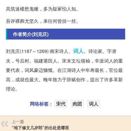
高筑迷楼愁鬼瞰，多为疑冢怕人知。
吾评裸葬尤坚久，来往何曾挂一丝。
作者简介(刘克庄)
词人
刘克庄(1187～1269) 南宋诗人、
、诗论家。字潜
夫，号后村。福建莆田人。宋末文坛领袖，辛派词人的重
要代表，词风豪迈慷慨。在江湖诗人中年寿最长，官位最
高，成就也最大。晚年致力于辞赋创作，提出了许多革新
理论。
网络标签：
宋代
肉团
词人
上一篇
“地下修文几岁郎”的出处是哪里