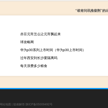
“谁肯问讯推柴荆”的
赤豆元宵怎么让元宵飘起来
球攻略网
华为p30系列上市时间（华为p30上市时间）
过年西安到长沙要隔离吗
每天浪费多少粮食
网站地图
|
疑难解答
陕ICP备05009492号