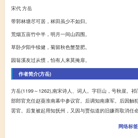
宋代 方岳
带郭林塘尽可居，秫田虽少不如归。
荒烟五亩竹中半，明月一间山四围。
草卧夕阳牛犊健，菊留秋色蟹螯肥。
园翁溪友过从惯，怕有人来莫掩扉。
作者简介(方岳)
方岳(1199～1262),南宋诗人、词人。字巨山，号秋崖
部郎官充任赵葵淮南幕中参议官。后调知南康军。后因触
罢官。后复被起用知抚州，又因与贾似道的旧嫌而取消任
网络标签