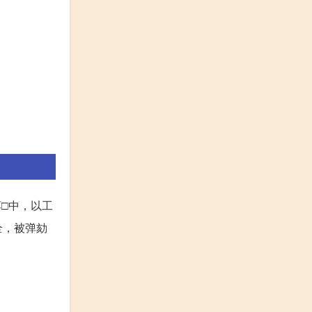
淳□中，以工
全，被弹劾