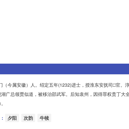
。祁门（今属安徽）人。绍定五年(1232)进士，授淮东安抚司□官。
犯湖广总领贾似道，被移治邵武军。后知袁州，因得罪权贵丁大
命。
：
夕阳
次韵
牛犊