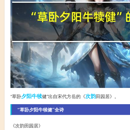
夕阳
牛犊
次韵
“草卧
健”出自宋代方岳的《
田园居》。
“草卧夕阳牛犊健”全诗
《次韵田园居》