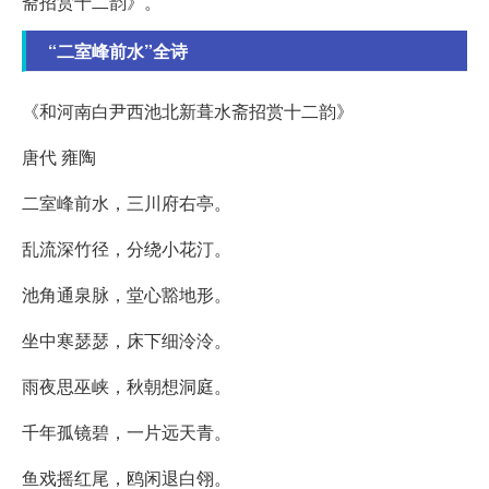
斋招赏十二韵》。
“二室峰前水”全诗
《和河南白尹西池北新葺水斋招赏十二韵》
唐代 雍陶
二室峰前水，三川府右亭。
乱流深竹径，分绕小花汀。
池角通泉脉，堂心豁地形。
坐中寒瑟瑟，床下细泠泠。
雨夜思巫峡，秋朝想洞庭。
千年孤镜碧，一片远天青。
鱼戏摇红尾，鸥闲退白翎。