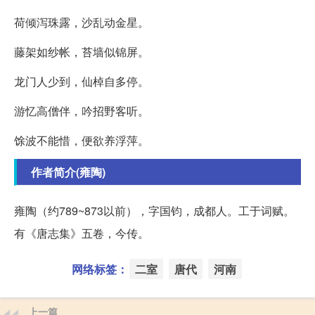
荷倾泻珠露，沙乱动金星。
藤架如纱帐，苔墙似锦屏。
龙门人少到，仙棹自多停。
游忆高僧伴，吟招野客听。
馀波不能惜，便欲养浮萍。
作者简介(雍陶)
雍陶（约789~873以前），字国钧，成都人。工于词赋。
有《唐志集》五卷，今传。
网络标签：
二室
唐代
河南
上一篇