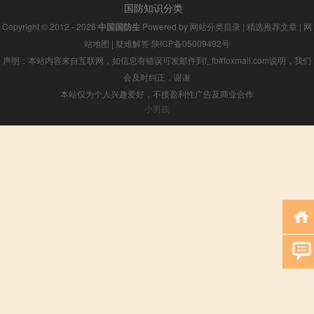
国防知识分类
Copyright © 2012 - 2026
中国国防生
Powered by
网站分类目录
|
精选推荐文章
|
网
站地图
|
疑难解答
陕ICP备05009492号
声明：本站内容来自互联网，如信息有错误可发邮件到f_fb#foxmail.com说明，我们
会及时纠正，谢谢
本站仅为个人兴趣爱好，不接盈利性广告及商业合作
小男孩