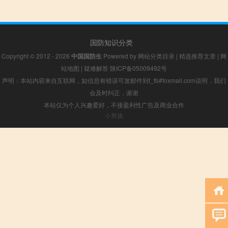
国防知识分类
Copyright © 2012 - 2026
中国国防生
Powered by
网站分类目录
|
精选推荐文章
|
网
站地图
|
疑难解答
陕ICP备05009492号
声明：本站内容来自互联网，如信息有错误可发邮件到f_fb#foxmail.com说明，我们
会及时纠正，谢谢
本站仅为个人兴趣爱好，不接盈利性广告及商业合作
小男孩