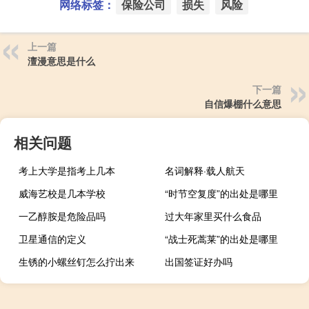
网络标签：
保险公司
损失
风险
上一篇
澶漫意思是什么
下一篇
自信爆棚什么意思
相关问题
考上大学是指考上几本
名词解释·载人航天
威海艺校是几本学校
“时节空复度”的出处是哪里
一乙醇胺是危险品吗
过大年家里买什么食品
卫星通信的定义
“战士死蒿莱”的出处是哪里
生锈的小螺丝钉怎么拧出来
出国签证好办吗