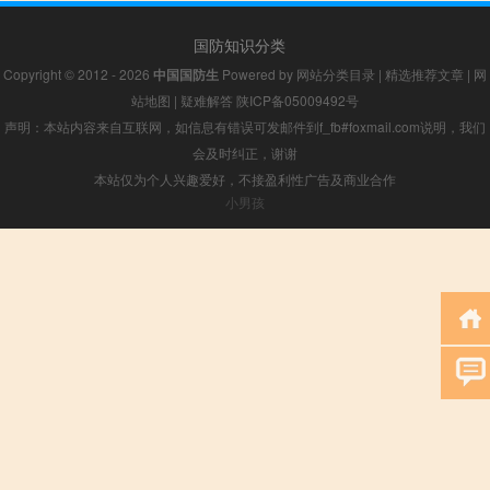
国防知识分类
Copyright © 2012 - 2026
中国国防生
Powered by
网站分类目录
|
精选推荐文章
|
网
站地图
|
疑难解答
陕ICP备05009492号
声明：本站内容来自互联网，如信息有错误可发邮件到f_fb#foxmail.com说明，我们
会及时纠正，谢谢
本站仅为个人兴趣爱好，不接盈利性广告及商业合作
小男孩