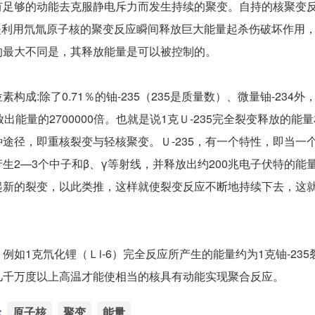
有足够的动能去克服静电斥力而发生持续的聚变。自持的核聚变
弹是利用氘氚原子核的聚变反应瞬间释放巨大能量起杀伤破坏作用
的最大不同是，其释放能量是可以被控制的。
除了0.71％的铀-235（235是质量数）、微量铀-234外，
出能量的2700000倍。也就是说1克Ｕ-235完全裂变释放的能
途径，即重核裂变与轻核聚变。Ｕ-235，有一个特性，即当一
2—3个中子和β、γ等射线，并释放出约200兆电子伏特的能量
引起新的裂变，以此类推，这样就使裂变反应不断地持续下去，这
1克氘化锂（Ｌi-6）完全反应所产生的能量约为1克铀-235
几千万度以上高温才能使相当的核具有动能实现聚合反应。
：
原子核
聚变
能量