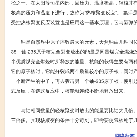
径之一。在太阳等恒星内部，因压力、温度极高，轻核才
极高的压力和温度下进行，故称为“热核聚变反应”。 氢
受控热核聚变反应装置也是应用这一基本原理，它与氢弹
铀是自然界中原子序数最大的元素，天然铀由几种同位素构成:
38，铀-235原子核完全裂变放出的能量是同量煤完全燃烧放
半优质煤完全燃烧时所释放的能量。核能的获得主要有两种
它的原子核时，它能分裂成两个质量较小的原子核，同时产生
一个新产生的中子，再去轰击另一个铀-235原子核，便
式反应，在链式反应中，核能就连续不断地释放出来。
与铀相同数量的轻核聚变时放出的能量要比铀大几倍。例如
三倍多。实现核聚变的条件十分苛刻，即需要使氢核处于
网络标签