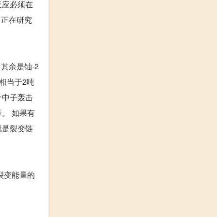
反应必须在
，正在研究
其余是铀-2
量相当于2吨
个中子轰击
。 如果有
就是裂变链
裂变能量的