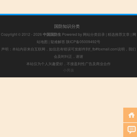
国防知识分类
Copyright © 2012 - 2026
中国国防生
Powered by
网站分类目录
|
精选推荐文章
|
网
站地图
|
疑难解答
陕ICP备05009492号
声明：本站内容来自互联网，如信息有错误可发邮件到f_fb#foxmail.com说明，我们
会及时纠正，谢谢
本站仅为个人兴趣爱好，不接盈利性广告及商业合作
小男孩