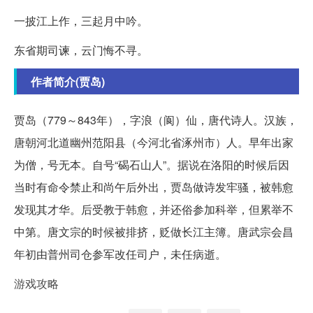
一披江上作，三起月中吟。
东省期司谏，云门悔不寻。
作者简介(贾岛)
贾岛（779～843年），字浪（阆）仙，唐代诗人。汉族，
唐朝河北道幽州范阳县（今河北省涿州市）人。早年出家
为僧，号无本。自号“碣石山人”。据说在洛阳的时候后因
当时有命令禁止和尚午后外出，贾岛做诗发牢骚，被韩愈
发现其才华。后受教于韩愈，并还俗参加科举，但累举不
中第。唐文宗的时候被排挤，贬做长江主簿。唐武宗会昌
年初由普州司仓参军改任司户，未任病逝。
游戏攻略