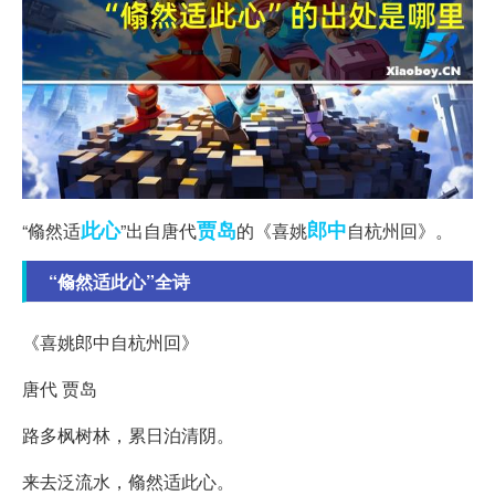
此心
贾岛
郎中
“翛然适
”出自唐代
的《喜姚
自杭州回》。
“翛然适此心”全诗
《喜姚郎中自杭州回》
唐代 贾岛
路多枫树林，累日泊清阴。
来去泛流水，翛然适此心。