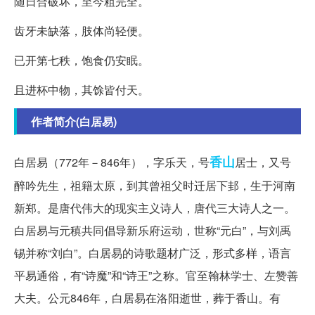
随日合破坏，至今粗完全。
齿牙未缺落，肢体尚轻便。
已开第七秩，饱食仍安眠。
且进杯中物，其馀皆付天。
作者简介(白居易)
香山
白居易（772年－846年），字乐天，号
居士，又号
醉吟先生，祖籍太原，到其曾祖父时迁居下邽，生于河南
新郑。是唐代伟大的现实主义诗人，唐代三大诗人之一。
白居易与元稹共同倡导新乐府运动，世称“元白”，与刘禹
锡并称“刘白”。白居易的诗歌题材广泛，形式多样，语言
平易通俗，有“诗魔”和“诗王”之称。官至翰林学士、左赞善
大夫。公元846年，白居易在洛阳逝世，葬于香山。有