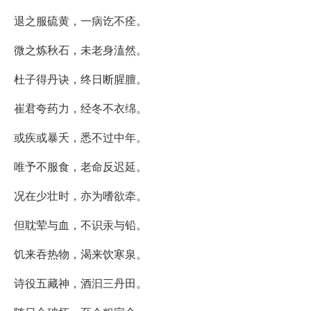
退之服硫黄，一病讫不痊。
微之炼秋石，未老身溘然。
杜子得丹诀，终日断腥膻。
崔君夸药力，经冬不衣绵。
或疾或暴夭，悉不过中年。
唯予不服食，老命反迟延。
况在少壮时，亦为嗜欲牵。
但耽荤与血，不识汞与铅。
饥来吞热物，渴来饮寒泉。
诗役五藏神，酒汩三丹田。