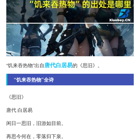
唐代
白居易
“饥来吞热物”出自
的《思旧》。
“饥来吞热物”全诗
《思旧》
唐代 白居易
闲日一思旧，旧游如目前。
再思今何在，零落归下泉。