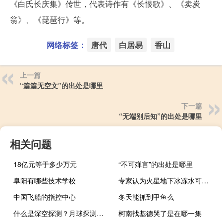
《白氏长庆集》传世，代表诗作有《长恨歌》、《卖炭
翁》、《琵琶行》等。
网络标签：
唐代
白居易
香山
上一篇
“篇篇无空文”的出处是哪里
下一篇
“无端别后知”的出处是哪里
相关问题
18亿元等于多少万元
“不可殚言”的出处是哪里
阜阳有哪些技术学校
专家认为火星地下冰冻水可能多得"超出想象"
中国飞船的指控中心
冬天能抓到甲鱼么
什么是深空探测？月球探测算不算深空探测？
柯南找基德哭了是在哪一集