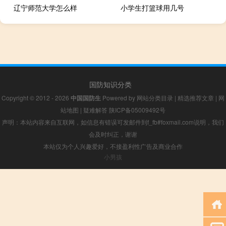
辽宁师范大学怎么样
小学生打篮球用几号
国防知识分类
Copyright © 2012 - 2026
中国国防生
Powered by
网站分类目录
|
精选推荐文章
|
网
站地图
|
疑难解答
陕ICP备05009492号
声明：本站内容来自互联网，如信息有错误可发邮件到f_fb#foxmail.com说明，我们
会及时纠正，谢谢
本站仅为个人兴趣爱好，不接盈利性广告及商业合作
小男孩