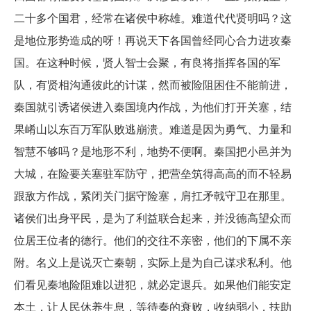
二十多个国君，经常在诸侯中称雄。难道代代贤明吗？这
是地位形势造成的呀！再说天下各国曾经同心合力进攻秦
国。在这种时候，贤人智士会聚，有良将指挥各国的军
队，有贤相沟通彼此的计谋，然而被险阻困住不能前进，
秦国就引诱诸侯进入秦国境内作战，为他们打开关塞，结
果崤山以东百万军队败逃崩溃。难道是因为勇气、力量和
智慧不够吗？是地形不利，地势不便啊。秦国把小邑并为
大城，在险要关塞驻军防守，把营垒筑得高高的而不轻易
跟敌方作战，紧闭关门据守险塞，肩扛矛戟守卫在那里。
诸侯们出身平民，是为了利益联合起来，并没德高望众而
位居王位者的德行。他们的交往不亲密，他们的下属不亲
附。名义上是说灭亡秦朝，实际上是为自己谋求私利。他
们看见秦地险阻难以进犯，就必定退兵。如果他们能安定
本土，让人民休养生息，等待秦的衰败，收纳弱小，扶助