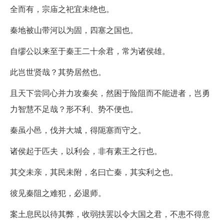
全而有，宗庙之祀宜未绝也。
秦地被山带河以为固，四塞之国也。
自缪公以来至于秦王二十余君，常为诸侯雄。
此岂世贤哉？其势居然也。
且天下尝同心并力攻秦矣，然困于险阻而不能进者，岂勇
力智慧不足哉？形不利、势不便也。
秦虽小邑，伐并大城，得阨塞而守之。
诸侯起于匹夫，以利会，非有素王之行也。
其交未亲，其民未附，名曰亡秦，其实利之也。
彼见秦阻之难犯，必退师。
案土息民以待其弊，收弱扶罢以令大国之君，不患不得意