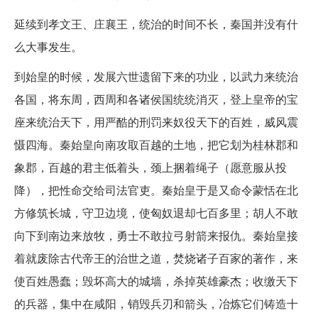
延续到孝文王、庄襄王，统治的时间不长，秦国并没有什
么大事发生。
到始皇的时候，发展六世遗留下来的功业，以武力来统治
各国，将东周，西周和各诸侯国统统消灭，登上皇帝的宝
座来统治天下，用严酷的刑罚来奴役天下的百姓，威风震
慑四海。秦始皇向南攻取百越的土地，把它划为桂林郡和
象郡，百越的君主低着头，颈上捆着绳子（愿意服从投
降），把性命交给司法官吏。秦始皇于是又命令蒙恬在北
方修筑长城，守卫边境，使匈奴退却七百多里；胡人不敢
向下到南边来放牧，勇士不敢拉弓射箭来报仇。秦始皇接
着就废除古代帝王的治世之道，焚烧诸子百家的著作，来
使百姓愚蠢；毁坏高大的城墙，杀掉英雄豪杰；收缴天下
的兵器，集中在咸阳，销毁兵刃和箭头，冶炼它们铸造十