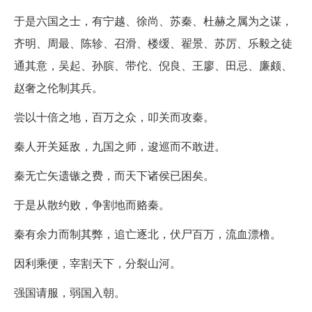
于是六国之士，有宁越、徐尚、苏秦、杜赫之属为之谋，
齐明、周最、陈轸、召滑、楼缓、翟景、苏厉、乐毅之徒
通其意，吴起、孙膑、带佗、倪良、王廖、田忌、廉颇、
赵奢之伦制其兵。
尝以十倍之地，百万之众，叩关而攻秦。
秦人开关延敌，九国之师，逡巡而不敢进。
秦无亡矢遗镞之费，而天下诸侯已困矣。
于是从散约败，争割地而赂秦。
秦有余力而制其弊，追亡逐北，伏尸百万，流血漂橹。
因利乘便，宰割天下，分裂山河。
强国请服，弱国入朝。