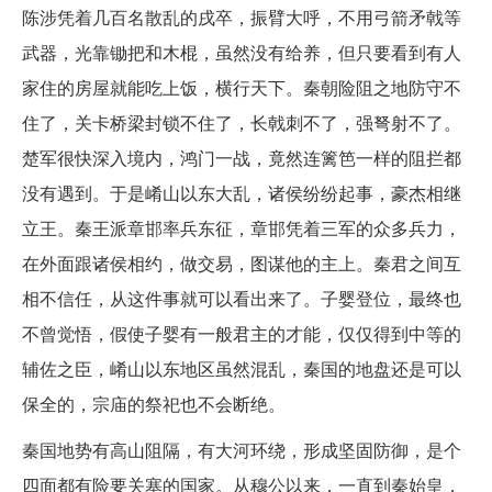
陈涉凭着几百名散乱的戌卒，振臂大呼，不用弓箭矛戟等
武器，光靠锄把和木棍，虽然没有给养，但只要看到有人
家住的房屋就能吃上饭，横行天下。秦朝险阻之地防守不
住了，关卡桥梁封锁不住了，长戟刺不了，强弩射不了。
楚军很快深入境内，鸿门一战，竟然连篱笆一样的阻拦都
没有遇到。于是崤山以东大乱，诸侯纷纷起事，豪杰相继
立王。秦王派章邯率兵东征，章邯凭着三军的众多兵力，
在外面跟诸侯相约，做交易，图谋他的主上。秦君之间互
相不信任，从这件事就可以看出来了。子婴登位，最终也
不曾觉悟，假使子婴有一般君主的才能，仅仅得到中等的
辅佐之臣，崤山以东地区虽然混乱，秦国的地盘还是可以
保全的，宗庙的祭祀也不会断绝。
秦国地势有高山阻隔，有大河环绕，形成坚固防御，是个
四面都有险要关塞的国家。从穆公以来，一直到秦始皇，