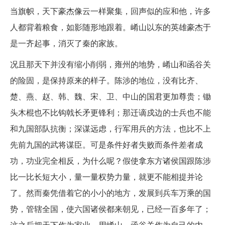
当旗帜，天下豪杰像云一样聚集，回声似的应和他，许多
人都背着粮食，如影随形地跟着。崤山以东的英雄豪杰于
是一齐起事，消灭了秦的家族。
况且那天下并没有缩小削弱，雍州的地势，崤山和函谷关
的险固，是保持原来的样子。陈涉的地位，没有比齐、
楚、燕、赵、韩、魏、宋、卫、中山的国君更加尊贵；锄
头木棍也不比钩戟长矛更锋利；那迁谪戍边的士兵也不能
和九国部队抗衡；深谋远虑，行军用兵的方法，也比不上
先前九国的武将谋臣。可是条件好者失败而条件差者成
功，功业完全相反，为什么呢？假使拿东方诸侯国跟陈涉
比一比长短大小，量一量权势力量，就更不能相提并论
了。然而秦凭借着它的小小的地方，发展到兵车万乘的国
势，管辖全国，使六国诸侯都来朝见，已经一百多年了；
这之后把天下作为家业，用崤山、函谷关作为自己的内