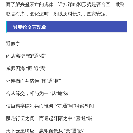
而了解兴盛衰亡的规律，详知谋略和形势是否合宜，做到
取舍有序，变化适时，所以历时长久，国家安定。
过秦论文言现象
通假字
约从离衡 “衡”通“横”
威振四海 “振”通“震”
外连衡而斗诸侯 “衡”通“横”
合从缔交，相与为一 “从”通“纵”
信臣精卒陈利兵而谁何 “何”通“呵”缉察盘问
蹑足行伍之间，而倔起阡陌之中 “倔”通“崛”
天下云集响应，赢粮而景从 “景”通“影”