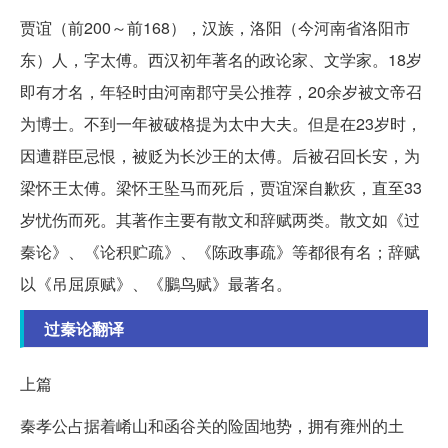
贾谊（前200～前168），汉族，洛阳（今河南省洛阳市
东）人，字太傅。西汉初年著名的政论家、文学家。18岁
即有才名，年轻时由河南郡守吴公推荐，20余岁被文帝召
为博士。不到一年被破格提为太中大夫。但是在23岁时，
因遭群臣忌恨，被贬为长沙王的太傅。后被召回长安，为
梁怀王太傅。梁怀王坠马而死后，贾谊深自歉疚，直至33
岁忧伤而死。其著作主要有散文和辞赋两类。散文如《过
秦论》、《论积贮疏》、《陈政事疏》等都很有名；辞赋
以《吊屈原赋》、《鵩鸟赋》最著名。
过秦论翻译
上篇
秦孝公占据着崤山和函谷关的险固地势，拥有雍州的土