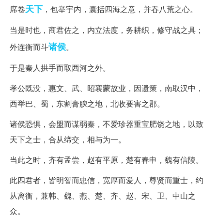
天下
席卷
，包举宇内，囊括四海之意，并吞八荒之心。
当是时也，商君佐之，内立法度，务耕织，修守战之具；
诸侯
外连衡而斗
。
于是秦人拱手而取西河之外。
孝公既没，惠文、武、昭襄蒙故业，因遗策，南取汉中，
西举巴、蜀，东割膏腴之地，北收要害之郡。
诸侯恐惧，会盟而谋弱秦，不爱珍器重宝肥饶之地，以致
天下之士，合从缔交，相与为一。
当此之时，齐有孟尝，赵有平原，楚有春申，魏有信陵。
此四君者，皆明智而忠信，宽厚而爱人，尊贤而重士，约
从离衡，兼韩、魏、燕、楚、齐、赵、宋、卫、中山之
众。