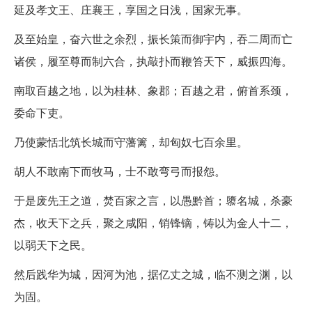
延及孝文王、庄襄王，享国之日浅，国家无事。
及至始皇，奋六世之余烈，振长策而御宇内，吞二周而亡
诸侯，履至尊而制六合，执敲扑而鞭笞天下，威振四海。
南取百越之地，以为桂林、象郡；百越之君，俯首系颈，
委命下吏。
乃使蒙恬北筑长城而守藩篱，却匈奴七百余里。
胡人不敢南下而牧马，士不敢弯弓而报怨。
于是废先王之道，焚百家之言，以愚黔首；隳名城，杀豪
杰，收天下之兵，聚之咸阳，销锋镝，铸以为金人十二，
以弱天下之民。
然后践华为城，因河为池，据亿丈之城，临不测之渊，以
为固。