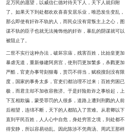
足万民的愿望，以威信仁德对待天下人，天下人就归附
了。如果天下到处都欢欢喜喜安居乐业，唯恐发生变乱，
那么即使有奸诈不轨的人，而民众没有背叛主上之心，图
谋不轨的臣子也就无法掩饰他的奸诈，暴乱的阴谋就可以
被阻止了。
二世不实行这种办法，破坏宗庙，残害百姓，比始皇更加
暴虐无道，重新修建阿房宫，使刑罚更加繁多，杀戮更加
严酷，官吏办事苛刻狠毒，赏罚不得当，赋税搜刮没有限
度，国家的事务太多，官吏们都治理不过来；百姓穷困已
极，而君主却不加收容救济。于是奸险欺诈之事纷起，上
下互相欺骗，蒙受罪罚的人很多，道路上遭到刑戮的人前
后相望，连绵不断，天下的人都陷入了苦难。从君卿以下
直到平民百姓，人人心中自危，身处穷苦之境，到处都不
得安静，所以容易动乱。因此陈涉不凭商汤、周武王那样