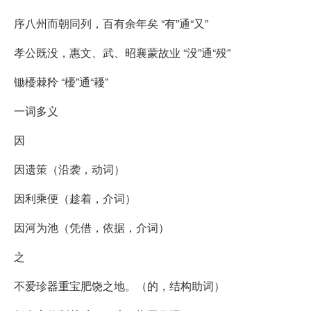
序八州而朝同列，百有余年矣 “有”通“又”
孝公既没，惠文、武、昭襄蒙故业 “没”通“殁”
锄櫌棘矝 “櫌”通“耰”
一词多义
因
因遗策（沿袭，动词）
因利乘便（趁着，介词）
因河为池（凭借，依据，介词）
之
不爱珍器重宝肥饶之地。（的，结构助词）