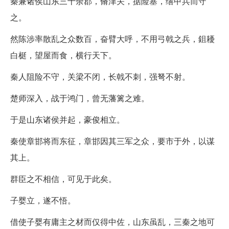
秦兼诸侯山东三十余郡，脩津关，据险塞，缮甲兵而守
之。
然陈涉率散乱之众数百，奋臂大呼，不用弓戟之兵，鉏耰
白梃，望屋而食，横行天下。
秦人阻险不守，关梁不闭，长戟不刺，强弩不射。
楚师深入，战于鸿门，曾无藩篱之难。
于是山东诸侯并起，豪俊相立。
秦使章邯将而东征，章邯因其三军之众，要市于外，以谋
其上。
群臣之不相信，可见于此矣。
子婴立，遂不悟。
借使子婴有庸主之材而仅得中佐，山东虽乱，三秦之地可