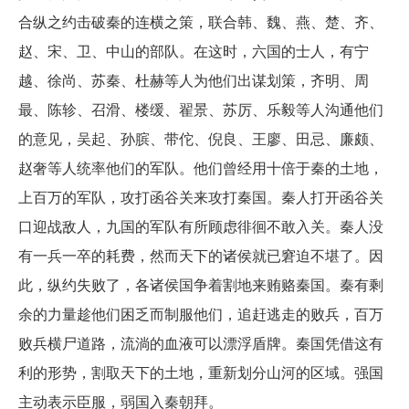
合纵之约击破秦的连横之策，联合韩、魏、燕、楚、齐、
赵、宋、卫、中山的部队。在这时，六国的士人，有宁
越、徐尚、苏秦、杜赫等人为他们出谋划策，齐明、周
最、陈轸、召滑、楼缓、翟景、苏厉、乐毅等人沟通他们
的意见，吴起、孙膑、带佗、倪良、王廖、田忌、廉颇、
赵奢等人统率他们的军队。他们曾经用十倍于秦的土地，
上百万的军队，攻打函谷关来攻打秦国。秦人打开函谷关
口迎战敌人，九国的军队有所顾虑徘徊不敢入关。秦人没
有一兵一卒的耗费，然而天下的诸侯就已窘迫不堪了。因
此，纵约失败了，各诸侯国争着割地来贿赂秦国。秦有剩
余的力量趁他们困乏而制服他们，追赶逃走的败兵，百万
败兵横尸道路，流淌的血液可以漂浮盾牌。秦国凭借这有
利的形势，割取天下的土地，重新划分山河的区域。强国
主动表示臣服，弱国入秦朝拜。