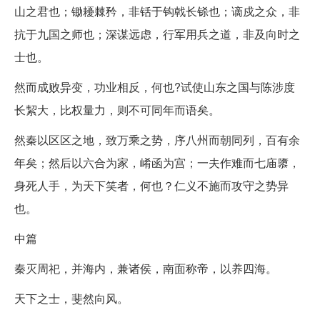
山之君也；锄耰棘矜，非铦于钩戟长铩也；谪戍之众，非
抗于九国之师也；深谋远虑，行军用兵之道，非及向时之
士也。
然而成败异变，功业相反，何也?试使山东之国与陈涉度
长絜大，比权量力，则不可同年而语矣。
然秦以区区之地，致万乘之势，序八州而朝同列，百有余
年矣；然后以六合为家，崤函为宫；一夫作难而七庙隳，
身死人手，为天下笑者，何也？仁义不施而攻守之势异
也。
中篇
秦灭周祀，并海内，兼诸侯，南面称帝，以养四海。
天下之士，斐然向风。