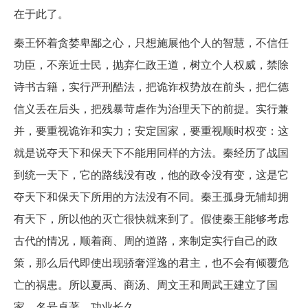
在于此了。
秦王怀着贪婪卑鄙之心，只想施展他个人的智慧，不信任
功臣，不亲近士民，抛弃仁政王道，树立个人权威，禁除
诗书古籍，实行严刑酷法，把诡诈权势放在前头，把仁德
信义丢在后头，把残暴苛虐作为治理天下的前提。实行兼
并，要重视诡诈和实力；安定国家，要重视顺时权变：这
就是说夺天下和保天下不能用同样的方法。秦经历了战国
到统一天下，它的路线没有改，他的政令没有变，这是它
夺天下和保天下所用的方法没有不同。秦王孤身无辅却拥
有天下，所以他的灭亡很快就来到了。假使秦王能够考虑
古代的情况，顺着商、周的道路，来制定实行自己的政
策，那么后代即使出现骄奢淫逸的君主，也不会有倾覆危
亡的祸患。所以夏禹、商汤、周文王和周武王建立了国
家，名号卓著，功业长久。