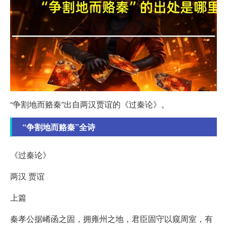
“争割地而赂秦”出自两汉贾谊的《过秦论》。
“争割地而赂秦”全诗
《过秦论》
两汉 贾谊
上篇
秦孝公据崤函之固，拥雍州之地，君臣固守以窥周室，有