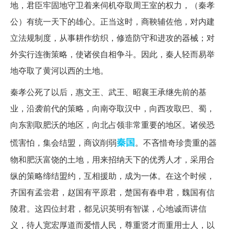
地，君臣牢固地守卫着来伺机夺取周王室的权力，（秦孝
公）有统一天下的雄心。正当这时，商鞅辅佐他，对内建
立法规制度，从事耕作纺织，修造防守和进攻的器械；对
外实行连衡策略，使诸侯自相争斗。因此，秦人轻而易举
地夺取了黄河以西的土地。
秦孝公死了以后，惠文王、武王、昭襄王承继先前的基
业，沿袭前代的策略，向南夺取汉中，向西攻取巴、蜀，
向东割取肥沃的地区，向北占领非常重要的地区。诸侯恐
秦国
慌害怕，集会结盟，商议削弱
。不吝惜奇珍贵重的器
物和肥沃富饶的土地，用来招纳天下的优秀人才，采用合
纵的策略缔结盟约，互相援助，成为一体。在这个时候，
齐国有孟尝君，赵国有平原君，楚国有春申君，魏国有信
陵君。这四位封君，都见识英明有智谋，心地诚而讲信
义，待人宽宏厚道而爱惜人民，尊重贤才而重用士人，以