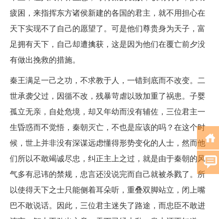
疲困，来指挥东方诸侯新建的各国的君主，就不用担心在
天下实现不了自己的愿望了。可是他们尊贵身为天子，富
足拥有天下，自己却遭擒获，这是因为他们在覆亡前夕没
有做出挽救的措施。
秦王满足一己之功，不求教于人，一错到底而不改变。二
世承袭父过，因循不改，残暴苛虐以致加重了祸患。子婴
孤立无亲，自处危境，却又年幼而没有辅佐，三位君主一
生昏惑而不觉悟，秦朝灭亡，不也是应该的吗？在这个时
候，世上并非没有深谋远虑懂得形势变化的人士，然而他
们所以不敢竭诚尽忠，纠正主上之过，就是由于秦朝的风
气多有忌讳的禁规，忠言还没说完而自己就被杀戮了。所
以使得天下之士只能侧着耳朵听，重叠双脚站立，闭上嘴
巴不敢说话。因此，三位君主迷失了路途，而忠臣不敢进