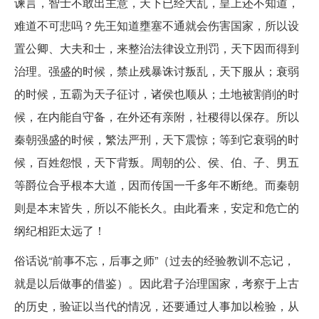
谏言，智士不敢出主意，天下已经大乱，皇上还不知道，
难道不可悲吗？先王知道壅塞不通就会伤害国家，所以设
置公卿、大夫和士，来整治法律设立刑罚，天下因而得到
治理。强盛的时候，禁止残暴诛讨叛乱，天下服从；衰弱
的时候，五霸为天子征讨，诸侯也顺从；土地被割削的时
候，在内能自守备，在外还有亲附，社稷得以保存。所以
秦朝强盛的时候，繁法严刑，天下震惊；等到它衰弱的时
候，百姓怨恨，天下背叛。周朝的公、侯、伯、子、男五
等爵位合乎根本大道，因而传国一千多年不断绝。而秦朝
则是本末皆失，所以不能长久。由此看来，安定和危亡的
纲纪相距太远了！
俗话说“前事不忘，后事之师”（过去的经验教训不忘记，
就是以后做事的借鉴）。因此君子治理国家，考察于上古
的历史，验证以当代的情况，还要通过人事加以检验，从