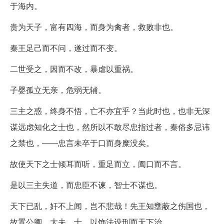
于海内。
贵为天子，富有四海，而身为禽者，救败非也。
秦王足己而不问，遂过而不变。
二世受之，因而不改，暴虐以重祸。
子婴孤立无亲，危弱无辅。
三主之惑，终身不悟，亡不亦宜乎？当此时也，也非无深
谋远虑知化之士也，然所以不敢尽忠指过者，秦俗多忌讳
之禁也，——忠言未卒于口而身糜没矣。
故使天下之士倾耳而听，重足而立，阖口而不言。
是以三主失道，而忠臣不谏，智士不谋也。
天下已乱，奸不上闻，岂不悲哉！先王知壅蔽之伤国也，
故置公卿、大夫、士，以饰法设刑而天下治。