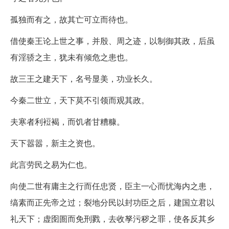
孤独而有之，故其亡可立而待也。
借使秦王论上世之事，并殷、周之迹，以制御其政，后虽
有淫骄之主，犹未有倾危之患也。
故三王之建天下，名号显美，功业长久。
今秦二世立，天下莫不引领而观其政。
夫寒者利裋褐，而饥者甘糟糠。
天下嚣嚣，新主之资也。
此言劳民之易为仁也。
向使二世有庸主之行而任忠贤，臣主一心而忧海内之患，
缟素而正先帝之过；裂地分民以封功臣之后，建国立君以
礼天下；虚囹圄而免刑戮，去收孥污秽之罪，使各反其乡