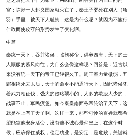
宫；陈涉一人起义国家就灭亡了，秦王子婴死在别人（项
羽）手里，被天下人耻笑，这是为什么呢？就因为不施行
仁政而使攻守的形势发生了变化啊。
中篇
秦统一天下，吞并诸侯，临朝称帝，供养四海，天下的士
人顺服的慕风向往，为什么会像这样呢？回答是：近古以
来没有统一天下的帝王已经很久了。周王室力量微弱，五
霸相继死去以后，天子的命令不能通行天下，因此诸侯凭
着武力相征伐，强大的侵略弱小的，人多的欺凌人少的，
战事不止，军民疲惫。如今秦皇南面称帝统治了天下，这
就是在上有了天子啊。这样一来，那些可怜的百姓就都希
望能靠他安身活命，没有谁不诚心景仰皇上，在这个时
候，应该保住威权，稳定功业，是安定，是危败，关键就