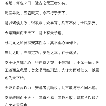
若是，何也？曰：近古之无王者久矣。
周室卑微，五霸既灭，令不行于天下。
是以诸侯力政，强凌弱，众暴寡，兵革不休，士民罢弊。
今秦南面而王天下，是上有天子也。
既元元之民冀得安其性命，莫不虚心而仰上。
当此之时，专威定功，安危之本，在于此矣。
秦王怀贪鄙之心，行自奋之智，不信功臣，不亲士民，废
王道而立私爱，焚文书而酷刑法，先诈力而后仁义，以暴
虐为天下始。
夫兼并者高诈力，安危者贵顺权，此言取与守不同术也。
秦离战国而王天下，其道不易，其政不改，是其所以取之
守之者无异也。