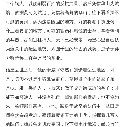
二个铜人，以便削弱百姓的反抗力量。然后凭借华山为城
墙，依据黄河为城池，凭借着高耸的华山，往下看着深不
可测的黄河，认为这是险固的地方。好的将领手执强弩，
守卫着要害的地方，可靠的官员和精锐的士卒，拿着锋利
的兵器，盘问过往行人。天下已经安定，始皇心里自己认
为这关中的险固地势、方圆千里的坚固的城防，是子子孙
孙称帝称王直至万代的基业。
始皇去世之后，他的余威（依然）震慑着边远地区。可
是，陈涉不过是个破瓮做窗户、草绳做户枢的贫家子弟，
是氓、隶一类的人，（后来）做了被迁谪戍边的卒子；才
能不如普通人，并没有孔丘、墨翟那样的贤德，也不像陶
朱、猗顿那样富有。（他）跻身于戍卒的队伍中，从田野
间突然奋起发难，率领着疲惫无力的士兵，指挥着几百人
的队伍，掉转头来进攻秦国，砍下树木作武器，举起竹竿