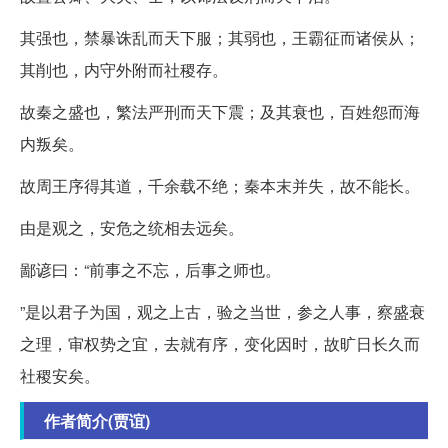
其强也，禁暴诛乱而天下服；其弱也，王霸征而诸侯从；
其削也，内守外附而社稷存。
故秦之盛也，繁法严刑而天下震；及其衰也，百姓怨而海
内叛矣。
故周王序得其道，千余载不绝；秦本末并失，故不能长。
由是观之，安危之统相去远矣。
鄙谚曰：“前事之不忘，后事之师也。
”是以君子为国，观之上古，验之当世，参之人事，察盛衰
之理，审权势之宜，去就有序，变化因时，故旷日长久而
社稷安矣。
作者简介(贾谊)