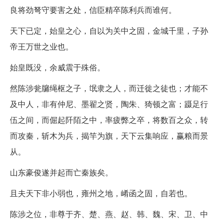
良将劲弩守要害之处，信臣精卒陈利兵而谁何。
天下已定，始皇之心，自以为关中之固，金城千里，子孙
帝王万世之业也。
始皇既没，余威震于殊俗。
然陈涉瓮牖绳枢之子，氓隶之人，而迁徙之徒也；才能不
及中人，非有仲尼、墨翟之贤，陶朱、猗顿之富；蹑足行
伍之间，而倔起阡陌之中，率疲弊之卒，将数百之众，转
而攻秦，斩木为兵，揭竿为旗，天下云集响应，赢粮而景
从。
山东豪俊遂并起而亡秦族矣。
且夫天下非小弱也，雍州之地，崤函之固，自若也。
陈涉之位，非尊于齐、楚、燕、赵、韩、魏、宋、卫、中