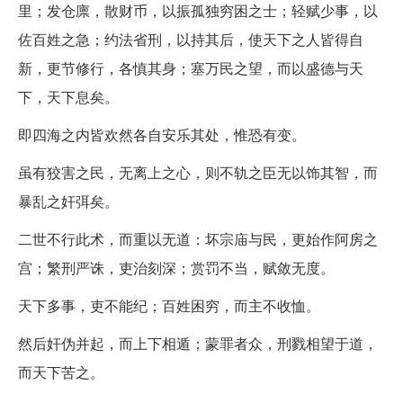
里；发仓廪，散财币，以振孤独穷困之士；轻赋少事，以
佐百姓之急；约法省刑，以持其后，使天下之人皆得自
新，更节修行，各慎其身；塞万民之望，而以盛德与天
下，天下息矣。
即四海之内皆欢然各自安乐其处，惟恐有变。
虽有狡害之民，无离上之心，则不轨之臣无以饰其智，而
暴乱之奸弭矣。
二世不行此术，而重以无道：坏宗庙与民，更始作阿房之
宫；繁刑严诛，吏治刻深；赏罚不当，赋敛无度。
天下多事，吏不能纪；百姓困穷，而主不收恤。
然后奸伪并起，而上下相遁；蒙罪者众，刑戮相望于道，
而天下苦之。