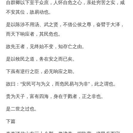
自群卿以下至于众庶，人怀自危之心，亲处穷苦之实，咸
不安其位，故易动也。
是以陈涉不用汤、武之贤，不借公侯之尊，奋臂于大泽，
而天下响应者，其民危也。
故先王者，见终始不变，知存亡之由。
是以牧民之道，务在安之而已矣。
下虽有逆行之臣，必无响应之助。
故曰：“安民可与为义，而危民易与为非”，此之谓也。
贵为天子，富有四海，身在于戮者，正之非也。
是二世之过也。
下篇