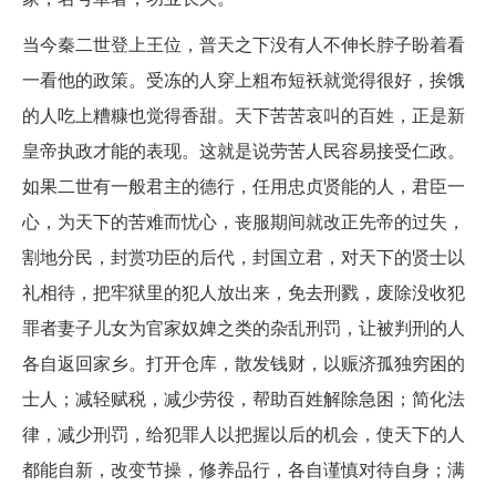
当今秦二世登上王位，普天之下没有人不伸长脖子盼着看
一看他的政策。受冻的人穿上粗布短袄就觉得很好，挨饿
的人吃上糟糠也觉得香甜。天下苦苦哀叫的百姓，正是新
皇帝执政才能的表现。这就是说劳苦人民容易接受仁政。
如果二世有一般君主的德行，任用忠贞贤能的人，君臣一
心，为天下的苦难而忧心，丧服期间就改正先帝的过失，
割地分民，封赏功臣的后代，封国立君，对天下的贤士以
礼相待，把牢狱里的犯人放出来，免去刑戮，废除没收犯
罪者妻子儿女为官家奴婢之类的杂乱刑罚，让被判刑的人
各自返回家乡。打开仓库，散发钱财，以赈济孤独穷困的
士人；减轻赋税，减少劳役，帮助百姓解除急困；简化法
律，减少刑罚，给犯罪人以把握以后的机会，使天下的人
都能自新，改变节操，修养品行，各自谨慎对待自身；满