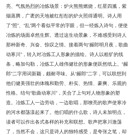
亮、气氛热烈的冶炼场景：炉火熊熊燃烧，红星四溅，紫
烟蒸腾，广袤的天地被红彤彤的炉火照得通明。诗人用
了“照”、“乱”两个看似平常的字眼，但一经炼入诗句，便使
冶炼的场面卓然生辉。透过这生动景象，不难感受到诗人
那种新奇、兴奋、惊叹之情。接着两句“赧郎明月夜，歌曲
动寒川”，转入对冶炼工人形象的描绘。诗人以粗犷的线
条，略加勾勒，冶炼工人雄伟健壮的形象便跃然纸上。“赧
郎”二字用词新颖，颇耐寻味。从“赧郎”二字，可以联想到
他们健美强壮的体魄和勤劳、朴实、热情、豪爽、乐观的
性格。结句“歌曲动寒川”，关合了上句对人物形象的塑
造。冶炼工人一边劳动，一边歌唱，那嘹亮的歌声使寒冷
的河水都荡漾起来了。他们唱的什么歌，诗人未加明点，
读者可以作出各式各样的补充和联想。歌声把寒川激荡
了，当然不会，这只是诗人的独特感受，是夸张之笔，却