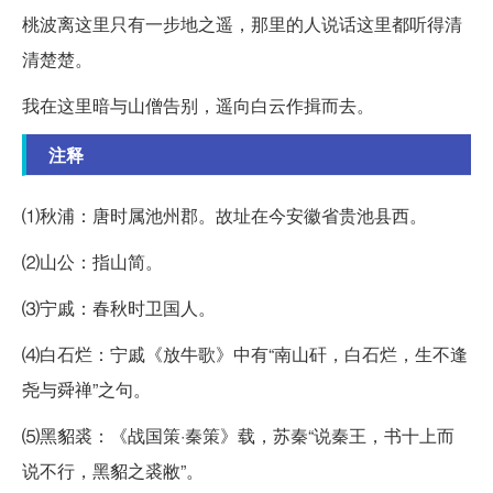
桃波离这里只有一步地之遥，那里的人说话这里都听得清
清楚楚。
我在这里暗与山僧告别，遥向白云作揖而去。
注释
⑴秋浦：唐时属池州郡。故址在今安徽省贵池县西。
⑵山公：指山简。
⑶宁戚：春秋时卫国人。
⑷白石烂：宁戚《放牛歌》中有“南山矸，白石烂，生不逢
尧与舜禅”之句。
⑸黑貂裘：《战国策·秦策》载，苏秦“说秦王，书十上而
说不行，黑貂之裘敝”。