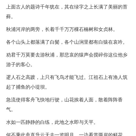
上面古人的题诗千年犹在，其在绿字之上长满了美丽的苔
藓。
秋浦河岸的两旁，长着千千万万棵石楠树和女贞林。
各个山头上都落满了白鬓，各个山涧里都有白猿在哀吟。
劝君千万莫要去游秋浦，那悲哀的猿声会搅碎你这位他乡
游子的客心。
逻人石之高踱，上只有飞鸟才能飞过。江祖石上有渔人筑
起了捕鱼的小堤坝。
急流使得客舟飞快地行驶，山花挨着人面，散着阵阵香
气。
水如一匹静静的白练，此地之水即与天平。
何不乘此舟直升云天去一览明月，一边看赏两岸的鲜花，