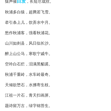
白发
猿声催
，长短尽成丝。
秋浦多白猿，超腾若飞雪。
牵引条上儿，饮弄水中月。
愁作秋浦客，强看秋浦花。
山川如剡县，风日似长沙。
醉上山公马，寒歌宁戚牛。
空吟白石烂，泪满黑貂裘。
秋浦千重岭，水车岭最奇。
天倾欲堕石，水拂寄生枝。
江祖一片石，青天扫画屏。
题诗留万古，绿字锦苔生。