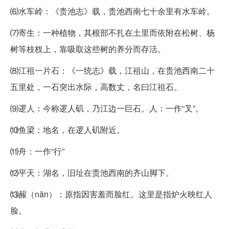
⑹水车岭：《贵池志》载，贵池西南七十余里有水车岭。
⑺寄生：一种植物，其根部不扎在土里而依附在松树、杨
树等枝杈上，靠吸取这些树的养分而存活。
⑻江祖一片石：《一统志》载，江祖山，在贵池西南二十
五里处，一石突出水际，高数丈，名曰江祖石。
⑼逻人：今称逻人矶，乃江边一巨石。人：一作“叉”。
⑽鱼梁：地名，在逻人矶附近。
⑾舟：一作“行”
⑿平天：湖名，旧址在贵池西南的齐山脚下。
⒀赧（nǎn）：原指因害羞而脸红。这里是指炉火映红人
脸。