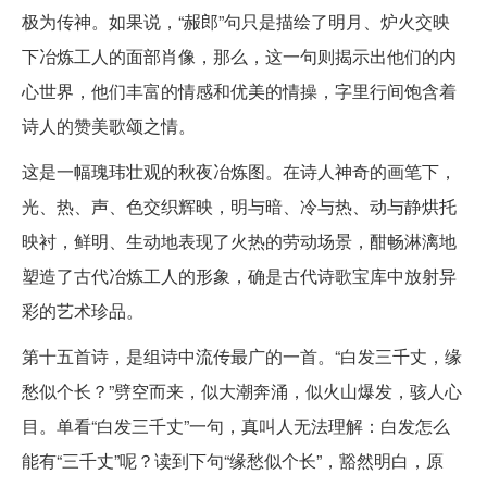
极为传神。如果说，“赧郎”句只是描绘了明月、炉火交映
下冶炼工人的面部肖像，那么，这一句则揭示出他们的内
心世界，他们丰富的情感和优美的情操，字里行间饱含着
诗人的赞美歌颂之情。
这是一幅瑰玮壮观的秋夜冶炼图。在诗人神奇的画笔下，
光、热、声、色交织辉映，明与暗、冷与热、动与静烘托
映衬，鲜明、生动地表现了火热的劳动场景，酣畅淋漓地
塑造了古代冶炼工人的形象，确是古代诗歌宝库中放射异
彩的艺术珍品。
第十五首诗，是组诗中流传最广的一首。“白发三千丈，缘
愁似个长？”劈空而来，似大潮奔涌，似火山爆发，骇人心
目。单看“白发三千丈”一句，真叫人无法理解：白发怎么
能有“三千丈”呢？读到下句“缘愁似个长”，豁然明白，原