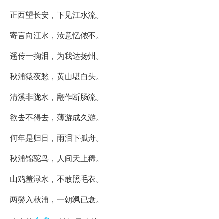
正西望长安，下见江水流。
寄言向江水，汝意忆侬不。
遥传一掬泪，为我达扬州。
秋浦猿夜愁，黄山堪白头。
清溪非陇水，翻作断肠流。
欲去不得去，薄游成久游。
何年是归日，雨泪下孤舟。
秋浦锦驼鸟，人间天上稀。
山鸡羞渌水，不敢照毛衣。
两鬓入秋浦，一朝飒已衰。