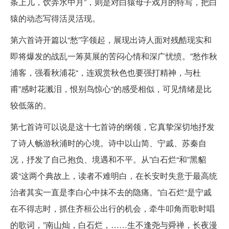
条上儿，饮弄水中月”，则是对白猿母子戏月的特写，把白
猿的动态写得活灵活现。
第六首诗开篇以“愁”字领起，展现出诗人面对残酷现实和
即将爆发的战乱一筹莫展的苦闷心情和深广忧愤。”愁作秋
浦客，强看秋浦花“，连观赏秋色也要强打精神，与杜
甫”感时花溅泪，恨别鸟惊心“的感受相似，可见情绪是比
较低落的。
第七首诗可以说是这十七首诗的纲领，它真挚深切地抒发
了诗人畅游秋浦时的心境。诗中以山简、宁戚、苏秦自
况，抒发了自己抱负、境遇和不平。从”白石烂“和”黑貂
裘“这两个典故上，读者不难明白，在长安时失意于最高统
治者其实一直是李白心中抹不去的隐痛。”白石烂“是宁戚
在不得志时，抓住齐桓公出行的机会，牵牛叩角而歌时唱
的歌词，”南山灿，白石烂，……生不逢尧与舜禅，长夜漫