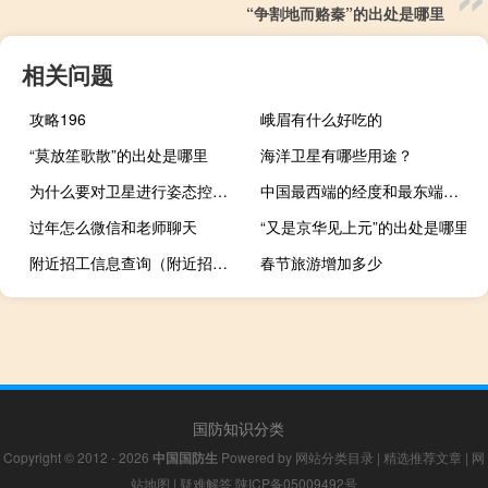
“争割地而赂秦”的出处是哪里
相关问题
攻略196
峨眉有什么好吃的
“莫放笙歌散”的出处是哪里
海洋卫星有哪些用途？
为什么要对卫星进行姿态控制？
中国最西端的经度和最东端的经度（中国最西端）
过年怎么微信和老师聊天
“又是京华见上元”的出处是哪里
附近招工信息查询（附近招工）
春节旅游增加多少
国防知识分类
Copyright © 2012 - 2026
中国国防生
Powered by
网站分类目录
|
精选推荐文章
|
网
站地图
|
疑难解答
陕ICP备05009492号