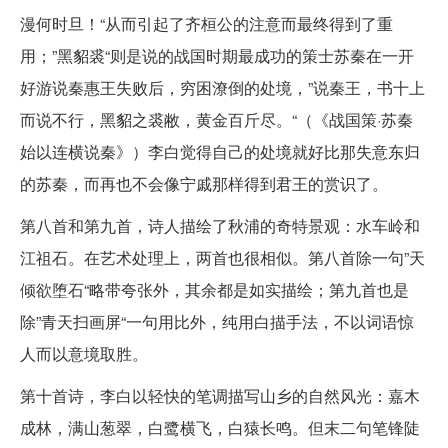
漫何时旦！“从而引起了齐桓公的注意而最终得到了重
用；”黑貂裘“则是说的战国时期最成功的策士苏秦在一开
好游说秦惠王失败后，穷困潦倒的处境，”说秦王，书十上
而说不行，黑貂之裘敝，黄金百斤尽。“（《战国策·苏秦
始以连横说秦》）李白觉得自己的处境就好比那失意东归
的苏秦，而再也不会像宁戚那样得到君王的赏识了。
第八首和第九首，诗人描绘了秋浦的奇特景观：水车岭和
江祖石。在艺术处理上，两首也很相似。第八首除一句”天
倾欲堕石“略带夸张外，其余都是如实描绘；第九首也是
除”青天扫画屏“一句用比外，纯用白描手法，不以词语惊
人而以意境取胜。
第十首诗，李白以轻快的笔调描写山乡的自然风光：嘉木
成林，满山葱翠，白鹭横飞，白猿长鸣。但末二句笔锋陡