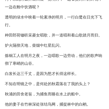
一边在舱中饮酒呢？
透明的绿水中映着一轮素净的明月，一行白鹭在日光下飞
行。
种田郎荷锄听采菱女唱歌，并一道唱和着山歌踏月而归。
炉火隔彻天地，柴烟中红星乱闪。
炼铜工人在明月之夜，一边唱歌一边劳动，他们的歌声响
彻了寒峭的山谷。
白发长达三千丈，是因为愁才长得这样长。
不知在明镜之中，是何处的秋霜落在了我的头上？
秋浦的田舍老翁，为捕鱼而睡在水上的船中。
他的妻子在竹林深处张结鸟网，捕捉林中的白鹇。