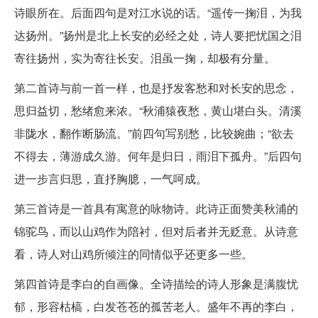
诗眼所在。后面四句是对江水说的话。“遥传一掬泪，为我
达扬州。”扬州是北上长安的必经之处，诗人要把忧国之泪
寄往扬州，实为寄往长安。泪虽一掬，却极有分量。
第二首诗与前一首一样，也是抒发客愁和对长安的思念，
思归益切，愁绪愈来浓。“秋浦猿夜愁，黄山堪白头。清溪
非陇水，翻作断肠流。”前四句写别愁，比较婉曲；“欲去
不得去，薄游成久游。何年是归日，雨泪下孤舟。”后四句
进一步言归思，直抒胸臆，一气呵成。
第三首诗是一首具有寓意的咏物诗。此诗正面赞美秋浦的
锦驼鸟，而以山鸡作为陪衬，但对后者并无贬意。从诗意
看，诗人对山鸡所倾注的同情似乎还更多一些。
第四首诗是李白的自画像。全诗描绘的诗人形象是满腹忧
郁，形容枯槁，白发苍苍的孤苦老人。盛年不再的李白，