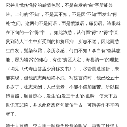
它并具忧伤憔悴的感情色彩，不是白发的“白”字所能兼
带。上句的“不知”，不是真不知，不是因“不知”而发出“何
处”之问。这两句不是问语，而是愤激语，痛切语。诗眼就
在下句的一个“得”字上。如此浓愁，从何而“得”？“得”字直
贯到诗人半生中所受到的排挤压抑；所志不遂，因此而愁
生白发，鬓染秋霜，亲历亲感，何由不知！李白有“奋其志
能，愿为辅弼”的雄心，有使“寰区大定，海县清一”的理想
（均见《代寿山答孟少府移文书》），尽管屡遭挫折，未
能实现，但他的志向绐终不泯。写这首诗时，他已经五十
多岁了，壮志未酬，人已衰老，不能不倍加痛苦。所以揽
镜自照，触目惊心，发生“白发三千丈”的孤吟，使天下后
世识其悲愤，并以此奇想奇句流传千古，可谓善作不平鸣
者了。
第十六首诗，李白用一种极为欣赏的眼光，再现了秋浦人