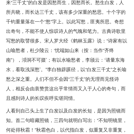
来“三千丈”的白发是因愁而生，因愁而长。愁生白发，人
所共晓，而长达三千丈，该有多少深重的愁思。十个字的
千钧重量落在一个“愁”字上。以此写愁，匪夷所思。奇想
出奇句，不能不使人惊叹诗人的气魄和笔力。古典诗歌里
写愁的取譬很多。宋人罗大经《鹤林玉露》说：“诗家有以
山喻愁者，杜少陵云：‘忧端如山来（按：当作“齐终
南”），澒洞不可掇’；有以水喻愁者，李颀云：‘请量东海
水，看取浅深愁’。”李白独辟蹊径，以“白发三千丈”之长喻
愁之深之重。人们不但不会因“三千丈”的无理而见怪诗
人，相反会由衷赞赏这出乎常情而又入于人心的奇句，而
且感到诗人的长叹疾呼实堪同情。
人看到自己头上生了白发以及白发的长短，是因为照镜而
知。首二句暗藏照镜，三四句就明白写出：“不知明镜里，
何处得秋霜！”秋霜色白，以代指白发，似重复又非重复，