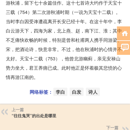
游秋浦，留下七十余篇佳作。这十七首诗大约作于天宝十
三载（754）第二次游秋浦时期（一说为天宝十二载）。
当时李白因受谗遭疏离开长安已经十年。在这十年中，李
白云游天下，四海为家，北上燕、赵，南下江、淮；其中
不乏痛快欢畅的时候，特别是曾和杜甫两人携手同游梁、
宋，把酒论诗，快意非常。不过，他在秋浦时的心情并不
太好。天宝十二载（753），他曾北游幽蓟，亲见安禄山
势力坐大，君王养痈已成。此时他正是怀着极其悲愤的心
情再游江南的。
网络标签：
李白
白发
诗人
上一篇
“往往鬼哭”的出处是哪里
下一篇