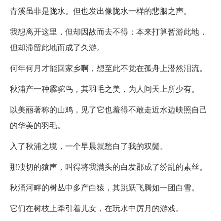
青溪虽非是陇水。但也发出像陇水一样的悲胭之声。
我想离开这里，但却因故而去不得；本来打算暂游此地，
但却滞留此地而成了久游。
何年何月才能回家乡啊，想至此不觉在孤舟上潜然泪流。
秋浦产一种霹驼鸟，其羽毛之美，为人间天上所少有。
以美丽著称的山鸡，见了它也羞得不敢走近水边映照自己
的华美的羽毛。
入了秋浦之境，一个早晨就愁白了我的双鬓。
那凄切的猿声，叫得将我满头的白发郡成了纷乱的素丝。
秋涌河畔的树丛中多产白猿，其跳跃飞腾如一团白雪。
它们在树枝上牵引着儿女，在玩水中厉月的游戏。