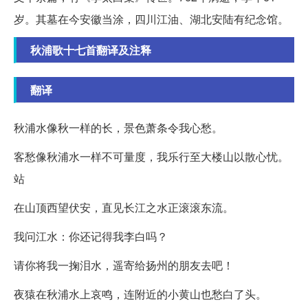
岁。其墓在今安徽当涂，四川江油、湖北安陆有纪念馆。
秋浦歌十七首翻译及注释
翻译
秋浦水像秋一样的长，景色萧条令我心愁。
客愁像秋浦水一样不可量度，我乐行至大楼山以散心忧。
站
在山顶西望伏安，直见长江之水正滚滚东流。
我问江水：你还记得我李白吗？
请你将我一掬泪水，遥寄给扬州的朋友去吧！
夜猿在秋浦水上哀鸣，连附近的小黄山也愁白了头。