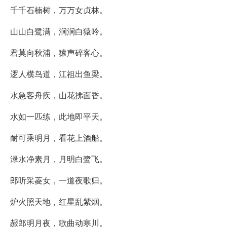
千千石楠树，万万女贞林。
山山白鹭满，涧涧白猿吟。
君莫向秋浦，猿声碎客心。
逻人横鸟道，江祖出鱼梁。
水急客舟疾，山花拂面香。
水如一匹练，此地即平天。
耐可乘明月，看花上酒船。
渌水净素月，月明白鹭飞。
郎听采菱女，一道夜歌归。
炉火照天地，红星乱紫烟。
赧郎明月夜，歌曲动寒川。