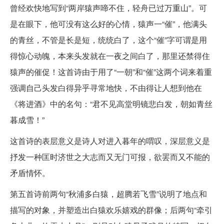
曾经欢快地写到“两岸猿声啼不住，轻舟已过万重山”。可
是在眼下，他可没有这么好的心情，猿声一“催”，他满头
的青丝，不管是长是短，统统白了，这个“催”字可谓是用
得惊心动魄，本来头发就在一夜之间白了，那里还禁得住
猿声的催促！这首诗由于用了“一朝”和“催”这两个词来着重
强调自己头发白得异乎寻常地快，不由得让人想到他在
《将进酒》中的名句：“君不见高堂明镜悲白发，朝如青丝
暮成雪！”
这首诗的表层意义是诗人对进入暮年的喟叹，深层意义是
抒发一种匡时济世之大志而又无门可报，欲罢而又不能的
矛盾情怀。
第五首诗前两句“秋浦多白猿，超腾若飞雪”说明了地点和
描写的对象，并塑造出白猿欢乐嬉戏的群像；后两句“牵引