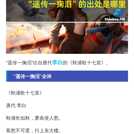
李白
“遥传一掬泪”出自唐代
的《秋浦歌十七首》。
“遥传一掬泪”全诗
《秋浦歌十七首》
唐代 李白
秋浦长似秋，萧条使人愁。
客愁不可度，行上东大楼。