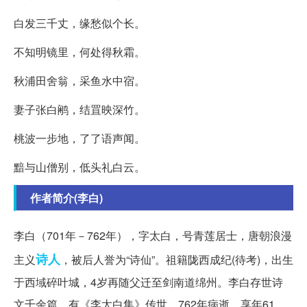
白发三千丈，缘愁似个长。
不知明镜里，何处得秋霜。
秋浦田舍翁，采鱼水中宿。
妻子张白鹇，结罝映深竹。
桃波一步地，了了语声闻。
黯与山僧别，低头礼白云。
作者简介(李白)
李白（701年－762年），字太白，号青莲居士，唐朝浪漫
诗人
主义
，被后人誉为“诗仙”。祖籍陇西成纪(待考)，出生
于西域碎叶城，4岁再随父迁至剑南道绵州。李白存世诗
文千余篇，有《李太白集》传世。762年病逝，享年61