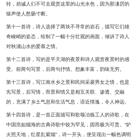
转，劝诫人们不可去观赏这里的山光水色，因为那凄厉的
猿声使人愁肠寸断。
第十一首诗，诗人选择了两块不寻常的岩石，描写它们雄
奇峻峭的姿态，绘制了一幅十分壮观的画面，倾诉了诗人
对秋浦山水的爱慕之情。
第十二首诗，写的是平天湖的夜景和诗人观赏夜景时的感
受。前两句写景，后两句抒情。想象丰富，韵味无穷。
第十三首诗，写江南水乡之景和民间采菱男女之情，也是
先写景，后写情，而景和情又是相互关联、渗透、交融
的，充满了乡土气息和生活气息，语近情逸，令人神远。
第十四首诗，是一首正面描写和歌颂冶炼工人的诗歌，在
中国浩如烟海的古典诗歌中较为罕见，因而极为可贵。“炉
火照天地，红星乱紫烟”，诗一开头，便呈现出一幅色调明