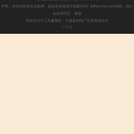
声明：本站内容来自互联网，如信息有错误可发邮件到f_fb#foxmail.com说明，我们
会及时纠正，谢谢
本站仅为个人兴趣爱好，不接盈利性广告及商业合作
小男孩