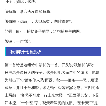
⒁个：如此，这般。
⒂秋霜：形容头发白如秋霜。
⒃白鹇（xián）：大型鸟类，也叫“白雉“。
⒄罝（jū）：捕捉兔子的网，泛指捕鸟兽的网。
⒅波：一作“陂”。
秋浦歌十七首赏析
第一首诗是这组诗中最长的一首。开头说“秋浦长似秋”：
秋浦老是像秋天的样子。这是因地名而产生的诙谐，也是
为引出下句“萧条使人愁”而设。秋——萧条——愁，顺理
成章，并且十分和谐，读之顿生冷落寂寥之感。三四句承
上写愁：“客愁不可度，行上东大楼。”“正西望长安，下见
江水流。”一个“望”字，凝聚着深沉的忧愤。“望长安”正是