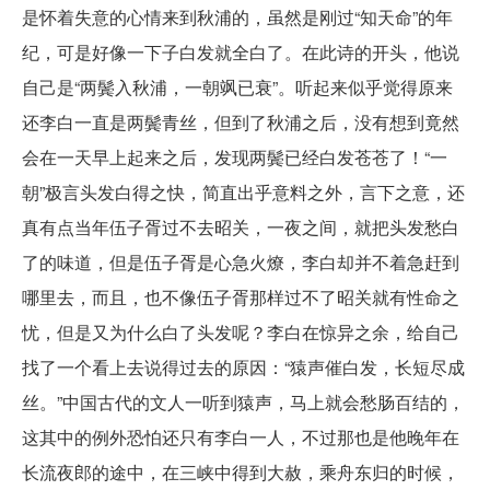
是怀着失意的心情来到秋浦的，虽然是刚过“知天命”的年
纪，可是好像一下子白发就全白了。在此诗的开头，他说
自己是“两鬓入秋浦，一朝飒已衰”。听起来似乎觉得原来
还李白一直是两鬓青丝，但到了秋浦之后，没有想到竟然
会在一天早上起来之后，发现两鬓已经白发苍苍了！“一
朝”极言头发白得之快，简直出乎意料之外，言下之意，还
真有点当年伍子胥过不去昭关，一夜之间，就把头发愁白
了的味道，但是伍子胥是心急火燎，李白却并不着急赶到
哪里去，而且，也不像伍子胥那样过不了昭关就有性命之
忧，但是又为什么白了头发呢？李白在惊异之余，给自己
找了一个看上去说得过去的原因：“猿声催白发，长短尽成
丝。”中国古代的文人一听到猿声，马上就会愁肠百结的，
这其中的例外恐怕还只有李白一人，不过那也是他晚年在
长流夜郎的途中，在三峡中得到大赦，乘舟东归的时候，