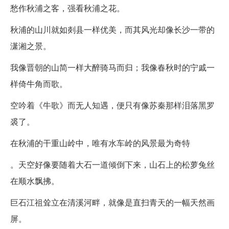
愁作秋浦之客，强看秋浦之花。
秋浦的山川就如剡县一样优美，而其风光却像长沙一带的
潇湘之景。
我像晋朝的山简一样大醉骑马而归；我像春秋时的宁戚一
样倚牛角而歌。
空吟着《牛歌》而无人知遇，便只有像苏秦那样泪落黑罗
裘了。
在秋浦的干重山岭中，唯有水车岭的风景最为奇特
。天空好像要随着大石一道倾倒下来，山石上的松萝兔丝
在顺水飘拂。
巨石江祖耸立在清溪河畔，就像是直扫青天的一幅天然画
屏。