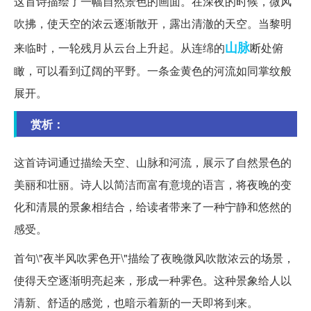
这首诗描绘了一幅自然景色的画面。在深夜的时候，微风
吹拂，使天空的浓云逐渐散开，露出清澈的天空。当黎明
山脉
来临时，一轮残月从云台上升起。从连绵的
断处俯
瞰，可以看到辽阔的平野。一条金黄色的河流如同掌纹般
展开。
赏析：
这首诗词通过描绘天空、山脉和河流，展示了自然景色的
美丽和壮丽。诗人以简洁而富有意境的语言，将夜晚的变
化和清晨的景象相结合，给读者带来了一种宁静和悠然的
感受。
首句\"夜半风吹霁色开\"描绘了夜晚微风吹散浓云的场景，
使得天空逐渐明亮起来，形成一种霁色。这种景象给人以
清新、舒适的感觉，也暗示着新的一天即将到来。