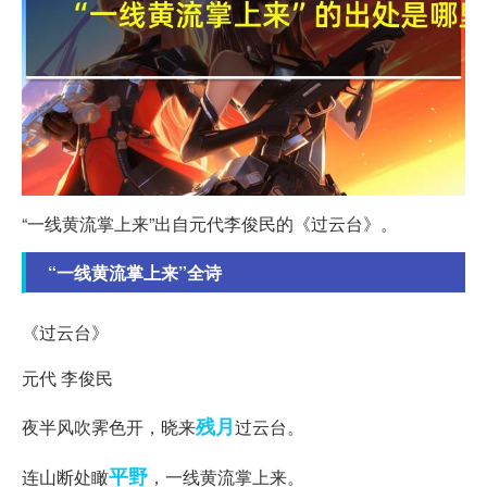
“一线黄流掌上来”出自元代李俊民的《过云台》。
“一线黄流掌上来”全诗
《过云台》
元代 李俊民
残月
夜半风吹霁色开，晓来
过云台。
平野
连山断处瞰
，一线黄流掌上来。