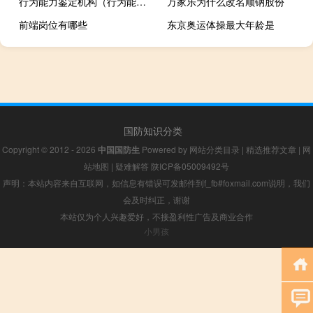
行为能力鉴定机构（行为能力）
万家乐为什么改名顺钠股份
前端岗位有哪些
东京奥运体操最大年龄是
国防知识分类
Copyright © 2012 - 2026
中国国防生
Powered by
网站分类目录
|
精选推荐文章
|
网
站地图
|
疑难解答
陕ICP备05009492号
声明：本站内容来自互联网，如信息有错误可发邮件到f_fb#foxmail.com说明，我们
会及时纠正，谢谢
本站仅为个人兴趣爱好，不接盈利性广告及商业合作
小男孩