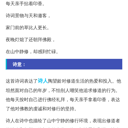
每天亲手拈着印香。
诗词景物与天和邀客，
家门前的草比人更长。
夜晚灯熄了还朝拜佛殿，
在山中静修，却感到忙碌。
诗意：
诗人
这首诗词表达了
陶望龄对修道生活的热爱和投入。他
坦然面对自己的年岁，不怕别人嘲笑他追求修道的行为。
他每天按时自己进行佛经礼拜，每天亲手拿着印香，表达
了他对佛教的虔诚和对修行的坚持。
诗人在诗中也描绘了山中宁静的修行环境，表现出修道者