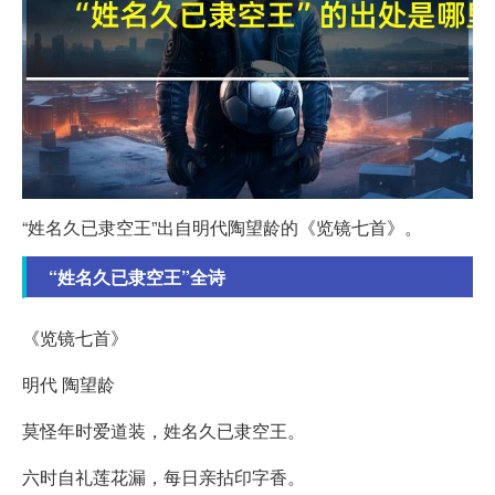
“姓名久已隶空王”出自明代陶望龄的《览镜七首》。
“姓名久已隶空王”全诗
《览镜七首》
明代 陶望龄
莫怪年时爱道装，姓名久已隶空王。
六时自礼莲花漏，每日亲拈印字香。