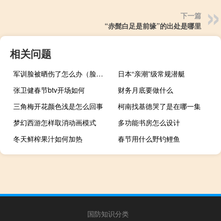
下一篇
“赤髭白足是前缘”的出处是哪里
相关问题
军训脸被晒伤了怎么办（脸被晒伤了怎么办）
日本“亲潮”级常规潜艇
张卫健春节btv开场如何
财务月底要做什么
三角梅开花颜色浅是怎么回事
柯南找基德哭了是在哪一集
梦幻西游怎样取消动画模式
多功能书房怎么设计
冬天鲜榨果汁如何加热
春节用什么野钓鲤鱼
国防知识分类