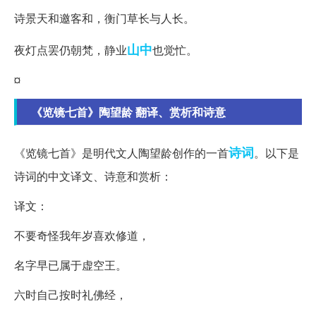
诗景天和邀客和，衡门草长与人长。
山中
夜灯点罢仍朝梵，静业
也觉忙。
¤
《览镜七首》陶望龄 翻译、赏析和诗意
诗词
《览镜七首》是明代文人陶望龄创作的一首
。以下是
诗词的中文译文、诗意和赏析：
译文：
不要奇怪我年岁喜欢修道，
名字早已属于虚空王。
六时自己按时礼佛经，