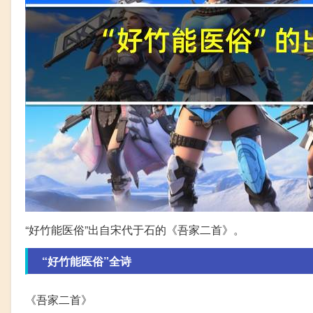
“好竹能医俗”出自宋代于石的《吾家二首》。
“好竹能医俗”全诗
《吾家二首》