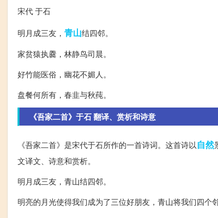
宋代 于石
青山
明月成三友，
结四邻。
家贫猿执爨，林静鸟司晨。
好竹能医俗，幽花不媚人。
盘餐何所有，春韭与秋莼。
《吾家二首》于石 翻译、赏析和诗意
自然
《吾家二首》是宋代于石所作的一首诗词。这首诗以
文译文、诗意和赏析。
明月成三友，青山结四邻。
明亮的月光使得我们成为了三位好朋友，青山将我们四个