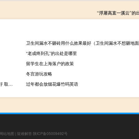
“浮屠高直一溪云”的
卫生间漏水不砸砖用什么效果最好（卫生间漏水不想砸地面
“老成终到孔”的出处是哪里
留学生在上海落户的政策
冬宫游玩攻略
巴拿赫不动点定理（什么是不动点定理 不要长篇大论 简洁明了就好 取一个浅）
过年都会放烟花爆竹吗英语
网站地图
|
疑难解答
陕ICP备05009492号